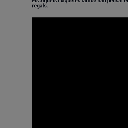
Els xiquets i xiquetes també han pensat e
regals.