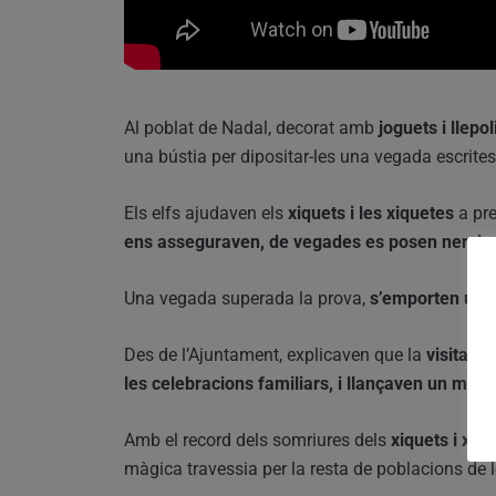
Al poblat de Nadal, decorat amb
joguets i llepol
una bústia per dipositar-les una vegada escrites,
Els elfs ajudaven els
xiquets i les xiquetes
a pre
ens asseguraven, de vegades es posen nervio
Una vegada superada la prova,
s’emporten un 
Des de l’Ajuntament, explicaven que la
visita d
les celebracions familiars, i llançaven un miss
Amb el record dels somriures dels
xiquets i xiq
màgica travessia per la resta de poblacions de