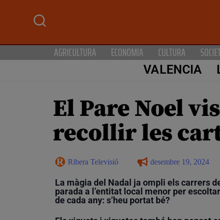
AGRICULTURA
ECONOMIA
CULTURA
SOCIE
VALENCIA
El Pare Noel vi
recollir les ca
Ribera Televisió
desembre 19, 2024
La màgia del Nadal ja ompli els carrers d
parada a l’entitat local menor per escolta
de cada any: s’heu portat bé?