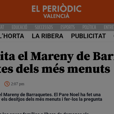
TAT
EDUCACIÓ
SUCCESSOS
ESPORTS
POLÍTICA
ENTRE
L’HORTA
LA RIBERA
PUBLICITAT
sita el Mareny de Ba
rtes dels més menuts
2:07 pm
el Mareny de Barraquetes. El Pare Noel ha fet una
r els desitjos dels més menuts i fer-los la pregunta