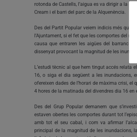
rotonda de Castells, l’aigua es va dirigir a la c
Cream i el barri del parc de la Alquenència.
Des del Partit Popular veiem indicis més que su
l’Ajuntament, si el fet que les comportes del nou
causa que entraren les aigües del barranc de l
dissenyat provocant la magnitud de les inundac
L’estudi tècnic al que hem tingut accés relata e
16, o siga el dia següent a les inundacions, en
ofereixen dades de l’horari de màxima crisi, el q
4 hores de la matinada del divendres dia 16 en 
Des del Grup Popular demanem que s’investig
estaven obertes les comportes durant tot l’epi
amb tot el seu cabal, i com va afirmar l’alc
principal de la magnitud de les inundacions, l