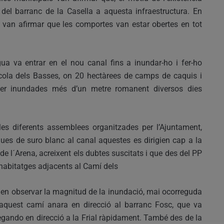
del barranc de la Casella a aquesta infraestructura. En
cs van afirmar que les comportes van estar obertes en tot
gua va entrar en el nou canal fins a inundar-ho i fer-ho
rícola dels Basses, on 20 hectàrees de camps de caquis i
ser inundades més d’un metre romanent diversos dies
les diferents assemblees organitzades per l’Ajuntament,
ues de suro blanc al canal aquestes es dirigien cap a la
de l´Arena, acreixent els dubtes suscitats i que des del PP
 habitatges adjacents al Camí dels
en observar la magnitud de la inundació, mai ocorreguda
aquest camí anara en direcció al barranc Fosc, que va
egando en direcció a la Frial ràpidament. També des de la