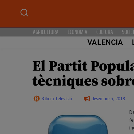
AGRICULTURA
ECONOMIA
CULTURA
SOCIE
VALENCIA
El Partit Popul
tècniques sobre
Ribera Televisió
desembre 5, 2018
De
fe
in