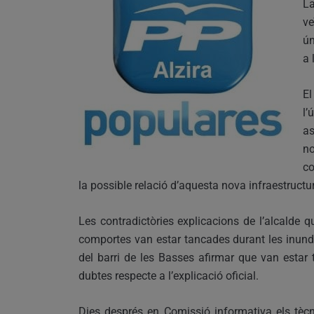
La
ve
ún
a 
E
l’
as
no
co
la possible relació d’aquesta nova infraestruct
Les contradictòries explicacions de l’alcalde 
comportes van estar tancades durant les inund
del barri de les Basses afirmar que van estar 
dubtes respecte a l’explicació oficial.
Dies després en Comissió informativa els tècn