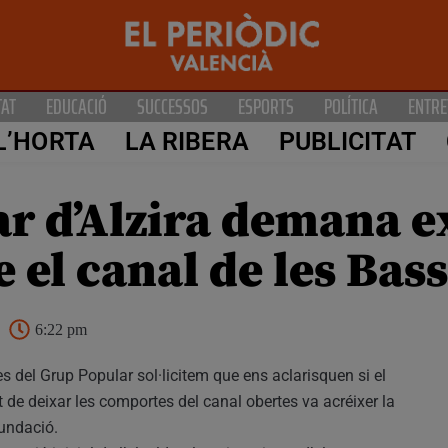
TAT
EDUCACIÓ
SUCCESSOS
ESPORTS
POLÍTICA
ENTRE
L’HORTA
LA RIBERA
PUBLICITAT
ar d’Alzira demana e
 el canal de les Bas
6:22 pm
s del Grup Popular sol·licitem que ens aclarisquen si el
t de deixar les comportes del canal obertes va acréixer la
undació.