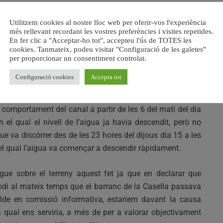
oneguda com a finca de la Torre inundant el polígon d’Hisse
Utilitzem cookies al nostre lloc web per oferir-vos l'experiència
més rellevant recordant les vostres preferències i visites repetides.
En fer clic a "Acceptar-ho tot", accepteu l'ús de TOTES les
ficients perquè s’estudie per més tècnics, també aliens a
cookies. Tanmateix, podeu visitar "Configuració de les galetes"
 canal van estar obertes, com afirmen els tècnics va ser la
per proporcionar un consentiment controlat.
a Casella al canal en sentit contrari per al qual va ser
Configuració cookies
Accepta tot
ions.
l comportament del canal a partir de les 6 del matí del dia
 el qual el nivell de l’aigua ja havia descendit, però no
ue va discórrer des de les 23 hores del dijous dia 15 a les
el qual l’aigua va començar a descendir ràpidament.
ue sobre el terreny aquest fet ja que en declarar que
sodi al mateix temps que el barranc de la Casella passava
alde en comissió informativa, estaríem davant la causa
a qual ens serviria, a més de per a valorar objectivament