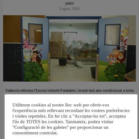
juliol
6 agost, 2026
València reforma l’Escola Infantil Pardalets i instal·larà aire condicionat a totes
les aules
5 agost, 2026
Utilitzem cookies al nostre lloc web per oferir-vos
l'experiència més rellevant recordant les vostres preferències
i visites repetides. En fer clic a "Acceptar-ho tot", accepteu
l'ús de TOTES les cookies. Tanmateix, podeu visitar
"Configuració de les galetes" per proporcionar un
consentiment controlat.