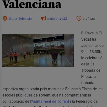
Valenciana
Horta Televisió
maig 6, 2022
5:34 pm
El Pavelló El
Vedat ha
acollit hui, de
9h a 13:30h,
la celebració
de la 3a
Trobada de
Pilota, la
trobada
esportiva organitzada pels mestres d’Educació Física de les
escoles públiques de Torrent, que ha comptat amb la
col·laboració de
l’Ajuntament de Torrent
i la Federació de