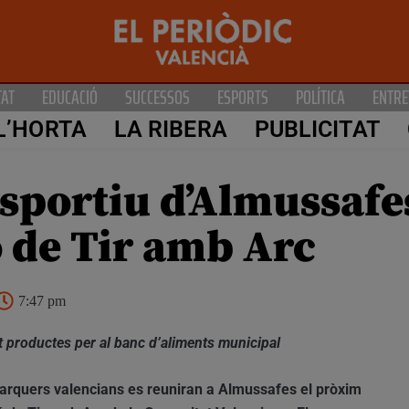
TAT
EDUCACIÓ
SUCCESSOS
ESPORTS
POLÍTICA
ENTRE
L’HORTA
LA RIBERA
PUBLICITAT
esportiu d’Almussafes
 de Tir amb Arc
7:47 pm
nt productes per al banc d’aliments municipal
 arquers valencians es reuniran a Almussafes el pròxim