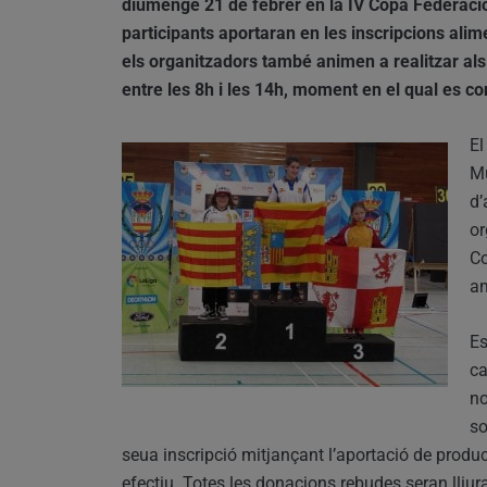
diumenge 21 de febrer en la IV Copa Federació
participants aportaran en les inscripcions alim
els organitzadors també animen a realitzar als 
entre les 8h i les 14h, moment en el qual es 
El
Mu
d’
or
Co
am
Es
ca
no
so
seua inscripció mitjançant l’aportació de produ
efectiu. Totes les donacions rebudes seran lliu