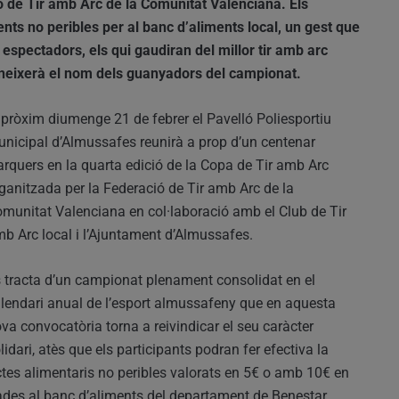
 de Tir amb Arc de la Comunitat Valenciana. Els
ents no peribles per al banc d’aliments local, un gest que
espectadors, els qui gaudiran del millor tir amb arc
coneixerà el nom dels guanyadors del campionat.
 pròxim diumenge 21 de febrer el Pavelló Poliesportiu
nicipal d’Almussafes reunirà a prop d’un centenar
arquers en la quarta edició de la Copa de Tir amb Arc
ganitzada per la Federació de Tir amb Arc de la
munitat Valenciana en col·laboració amb el Club de Tir
b Arc local i l’Ajuntament d’Almussafes.
 tracta d’un campionat plenament consolidat en el
lendari anual de l’esport almussafeny que en aquesta
va convocatòria torna a reivindicar el seu caràcter
lidari, atès que els participants podran fer efectiva la
ctes alimentaris no peribles valorats en 5€ o amb 10€ en
rades al banc d’aliments del departament de Benestar