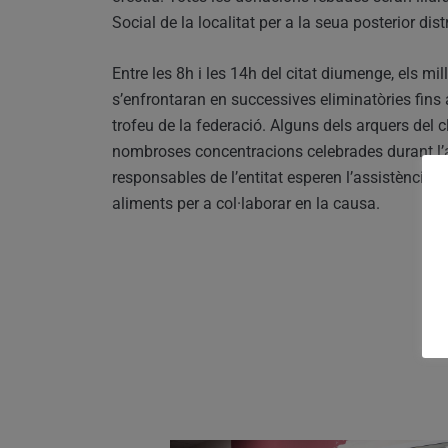
Social de la localitat per a la seua posterior di
Entre les 8h i les 14h del citat diumenge, els mill
s’enfrontaran en successives eliminatòries fins a
trofeu de la federació. Alguns dels arquers del
nombroses concentracions celebrades durant l’a
responsables de l’entitat esperen l’assistència 
aliments per a col·laborar en la causa.