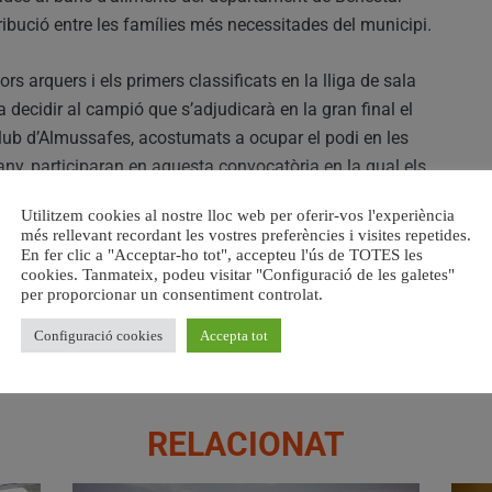
stribució entre les famílies més necessitades del municipi.
ors arquers i els primers classificats en la lliga de sala
 decidir al campió que s’adjudicarà en la gran final el
 club d’Almussafes, acostumats a ocupar el podi en les
ny, participaran en aquesta convocatòria en la qual els
de tots els afeccionats per a animar-los i a acudir amb
Utilitzem cookies al nostre lloc web per oferir-vos l'experiència
més rellevant recordant les vostres preferències i visites repetides.
En fer clic a "Acceptar-ho tot", accepteu l'ús de TOTES les
cookies. Tanmateix, podeu visitar "Configuració de les galetes"
per proporcionar un consentiment controlat.
Configuració cookies
Accepta tot
RELACIONAT