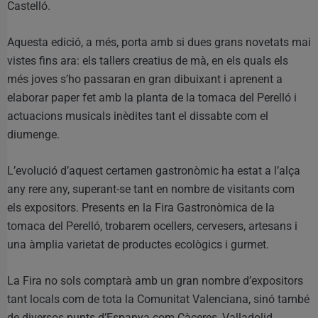
Castelló.
Aquesta edició, a més, porta amb si dues grans novetats mai
vistes fins ara: els tallers creatius de mà, en els quals els
més joves s’ho passaran en gran dibuixant i aprenent a
elaborar paper fet amb la planta de la tomaca del Perelló i
actuacions musicals inèdites tant el dissabte com el
diumenge.
L’evolució d’aquest certamen gastronòmic ha estat a l’alça
any rere any, superant-se tant en nombre de visitants com
els expositors. Presents en la Fira Gastronòmica de la
tomaca del Perelló, trobarem ocellers, cervesers, artesans i
una àmplia varietat de productes ecològics i gurmet.
La Fira no sols comptarà amb un gran nombre d’expositors
tant locals com de tota la Comunitat Valenciana, sinó també
de diversos punts d’Espanya com Càceres, Valladolid,