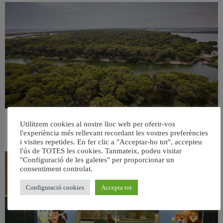
València retira prop de 15.000 litres de residus de la Devesa durant el mes de
Utilitzem cookies al nostre lloc web per oferir-vos
juliol
l'experiència més rellevant recordant les vostres preferències
6 agost, 2026
i visites repetides. En fer clic a "Acceptar-ho tot", accepteu
l'ús de TOTES les cookies. Tanmateix, podeu visitar
"Configuració de les galetes" per proporcionar un
consentiment controlat.
Configuració cookies
Accepta tot