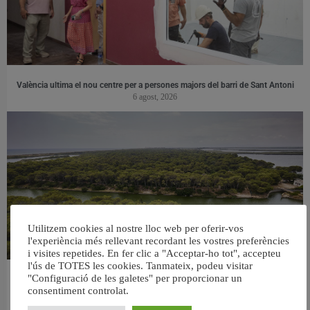
València ultima el nou centre per a persones majors del barri de Sant Antoni
6 agost, 2026
Utilitzem cookies al nostre lloc web per oferir-vos
l'experiència més rellevant recordant les vostres preferències
i visites repetides. En fer clic a "Acceptar-ho tot", accepteu
l'ús de TOTES les cookies. Tanmateix, podeu visitar
"Configuració de les galetes" per proporcionar un
València retira prop de 15.000 litres de residus de la Devesa durant el mes de
consentiment controlat.
juliol
6 agost, 2026