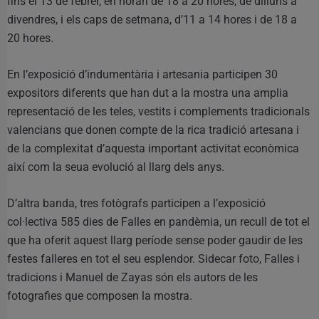
fins el 13 de febrer, en horari de 18 a 20 hores, de dilluns a
divendres, i els caps de setmana, d’11 a 14 hores i de 18 a
20 hores.
En l’exposició d’indumentària i artesania participen 30
expositors diferents que han dut a la mostra una amplia
representació de les teles, vestits i complements tradicionals
valencians que donen compte de la rica tradició artesana i
de la complexitat d’aquesta important activitat econòmica
així com la seua evolució al llarg dels anys.
D’altra banda, tres fotògrafs participen a l’exposició
col·lectiva 585 dies de Falles en pandèmia, un recull de tot el
que ha oferit aquest llarg període sense poder gaudir de les
festes falleres en tot el seu esplendor. Sidecar foto, Falles i
tradicions i Manuel de Zayas són els autors de les
fotografies que composen la mostra.