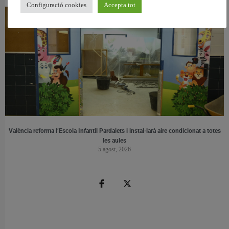
Configuració cookies
Accepta tot
València reforma l’Escola Infantil Pardalets i instal·larà aire condicionat a totes
les aules
5 agost, 2026