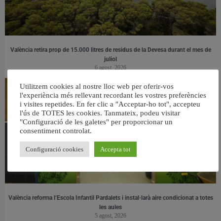
València retira prop de 15.000 litres de residus de la Devesa durant el mes de
juliol
6 agost, 2026
Utilitzem cookies al nostre lloc web per oferir-vos
l'experiència més rellevant recordant les vostres preferències
i visites repetides. En fer clic a "Acceptar-ho tot", accepteu
l'ús de TOTES les cookies. Tanmateix, podeu visitar
"Configuració de les galetes" per proporcionar un
consentiment controlat.
Configuració cookies
Accepta tot
València reforma l’Escola Infantil Pardalets i instal·larà aire condicionat a totes
les aules
5 agost, 2026