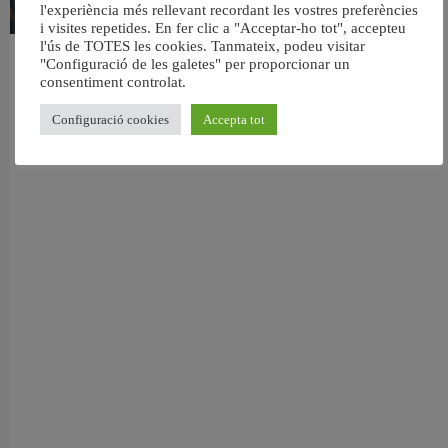
l'experiència més rellevant recordant les vostres preferències
i visites repetides. En fer clic a "Acceptar-ho tot", accepteu
l'ús de TOTES les cookies. Tanmateix, podeu visitar
València reforça la neteja de les platges per a l’eclipsi solar del 12 d’agost
"Configuració de les galetes" per proporcionar un
5 agost, 2026
consentiment controlat.
Configuració cookies
Accepta tot