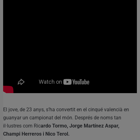
El jove, de 23 anys, s’ha convertit en el cinqué valencià en
guanyar un campionat del món. Després de noms tan
il·lustres com Ric
ardo Tormo, Jorge Martínez Aspar,
Champi Herreros i Nico Terol.