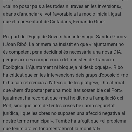
«cal no posar pals a les rodes ni traves en les inversions»,
abans d’anunciar el vot favorable a la moció inicial, igual
que el representant de Ciutadans, Fernando Giner.
Per part de l’Equip de Govern han intervingut Sandra Gómez
i Joan Ribó. La primera ha insistit en que «l’ajuntament no
és competent per a decidir si és necessària una nova DIA,
perquè això és competència del ministeri de Transició
Ecològica. L’Ajuntament ni bloqueja ni desbloqueja». Ribó
ha criticat que en les intervencions dels grups d’oposició «no
hi ha cap referència a l’afecció de les platges», i ha afirmat
que «hem d’apostar per una mobilitat sostenible del Port».
Igualment ha recordat que «mai he dit no a l’ampliació del
Port, sinó que hem de fer les coses bé i amb seguretat
jurídica, i que les obres no suposen una afecció negativa al
nostre terme municipal». També ha afegit que «el problema
que tenim ara és fonamentalment la mobilitat»