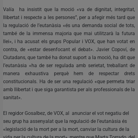
Valía ha insistit que la moció «va de dignitat, integritat,
llibertat i respecte a les persones”, per a afegir més tard que
la regulació de l’eutanàsia «és una demanda social de tots,
també de la immensa majoria que mai utilitzarà la futura
llei», i ha acusat els grups Popular i VOX, que han votat en
contra, de «estar desenfocant el debat». Javier Copoví, de
Ciutadans, que també ha donat suport a la moció, ha dit que
l’eutanàsia «ha de ser regulada amb serietat, treballant de
manera exhaustiva perquè hem de respectar drets
constitucionals. Ha de ser una regulació «que permeta triar
amb llibertat i que siga garantista per als professionals de la
sanitat».
El regidor Gosalbez, de VOX, al anunciar el vot negatiu del
seu grup ha assenyalat que la regulació de l’eutanàsia és
«legislació de la mort per a la mort, canviar la cultura de la
vida per la cultura de la mort», mentre que Marta Torrado, del