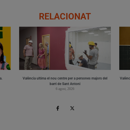
RELACIONAT
a.
València ultima el nou centre per a persones majors del
Valènci
barri de Sant Antoni
6 agost, 2026