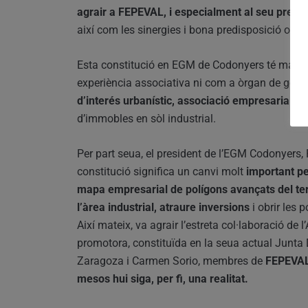
agrair a FEPEVAL, i especialment al seu pres
així com les sinergies i bona predisposició oferi
Esta constitució en EGM de Codonyers té major 
experiència associativa ni com a òrgan de gesti
d’interés urbanístic, associació empresarial
o 
d’immobles en sòl industrial.
Per part seua, el president de l’EGM Codonyers, P
constitució significa un canvi molt
important pe
mapa empresarial de polígons avançats del terr
l’àrea industrial, atraure inversions
i obrir les 
Així mateix, va agrair l’estreta col·laboració de
promotora, constituïda en la seua actual Junta 
Zaragoza i Carmen Sorio, membres de
FEPEVAL,
mesos hui siga, per fi, una realitat.