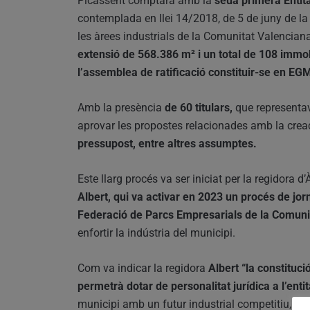
Picassent comptarà amb la
seua primera Entita
contemplada en llei 14/2018, de 5 de juny de la 
les àrees industrials de la Comunitat Valencian
extensió de 568.386 m² i un total de 108 immob
l’assemblea de ratificació constituir-se en EG
Amb la presència
de 60 titulars,
que representav
aprovar les propostes relacionades amb la creac
pressupost, entre altres assumptes.
Este llarg procés va ser iniciat per la regidora d
Albert, qui va activar en 2023 un procés de jor
Federació de Parcs Empresarials de la Comun
enfortir la indústria del municipi.
Com va indicar la regidora
Albert “la constituci
permetrà dotar de personalitat jurídica a l’enti
municipi amb un futur industrial competitiu, so