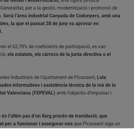
t de Gestió i Modernització,
una figura jurídica
Generalitat, per a la gestió, modernització i promoció de
a.
Serà l’àrea industrial Canyada de Codonyers, amb una
les, la que el passat 28 de juny va aprovar en
M.
en el 62,78% de coeficients de participació, es van
ió,
els estatuts, els càrrecs de la junta directiva o el
’Àrees Industrials de l’ajuntament de Picassent,
Lola
nades informatives i assistència tècnica de la mà de la
itat Valenciana (FEPEVAL)
amb l’objectiu d’impulsar i
ó és l’últim pas d’un llarg procés de tramitació, que
tat per a funcionar i assegurar-nos
que Picassent siga un
stenible i socialment responsable”.
Així mateix va voler