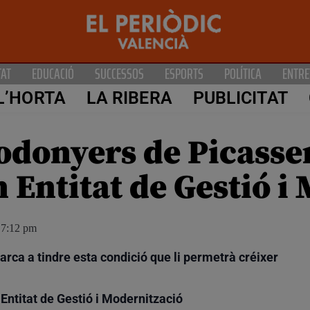
TAT
EDUCACIÓ
SUCCESSOS
ESPORTS
POLÍTICA
ENTRE
L’HORTA
LA RIBERA
PUBLICITAT
odonyers de Picassen
n Entitat de Gestió i
7:12 pm
arca a tindre esta condició que li permetrà créixer
ntitat de Gestió i Modernització