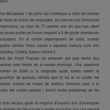
taris
Des del passat 1 de juliol van començar a obrir els centres
de Salut en horari de vesprades, en concret a la Comunitat
Valenciana, un total de 77 centres són els que han obert
les seues portes en horari vespertí a fi de poder atendre els
ciutadans. En el nostre departament de salut, només
quatre centres s’han sumat a aquesta mesura com són
Catadau, Cullera, Sueca i Alzira II.
Des del Partit Popular no entenem per què tenint dos
centres com tenim en el nostre municipi, s’ha aperturat
només un d’ells a la vesprada quan estem veient la
quantitat de queixes veïnals que hi ha al no poder ser
atesos, només en horari de matins, formant cues a la
porta del centre sanitari i tenint molts problemes en les
 i més encara quan la majoria d’usuaris són d’avançada
pròpies de l’època per a poder sol·licitar una cita perquè