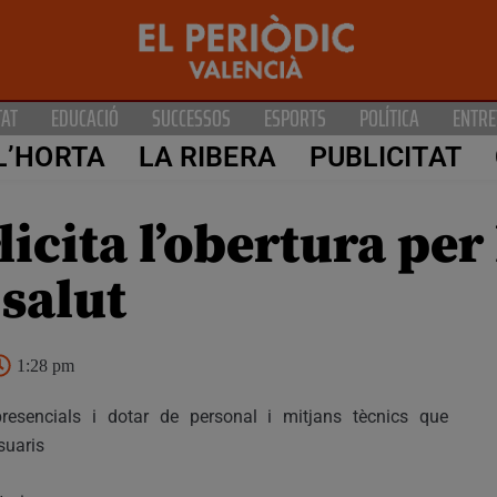
TAT
EDUCACIÓ
SUCCESSOS
ESPORTS
POLÍTICA
ENTRE
L’HORTA
LA RIBERA
PUBLICITAT
·licita l’obertura pe
 salut
1:28 pm
presencials i dotar de personal i mitjans tècnics que
suaris