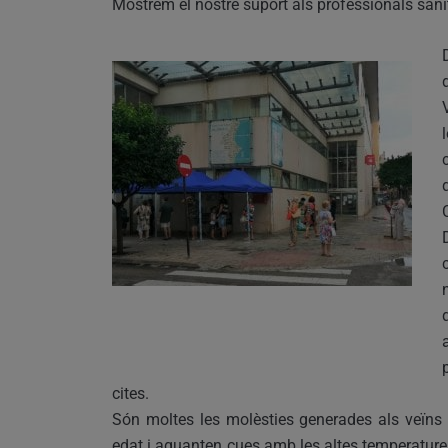
Mostrem el nostre suport als professionals sani
cites.
Són moltes les molèsties generades als veïns
edat i aguanten cues amb les altes temperatures 