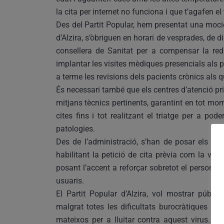
la cita per internet no funciona i que t’agafen e
Des del Partit Popular, hem presentat una moci
d’Alzira, s’òbriguen en horari de vesprades, de 
consellera de Sanitat per a compensar la red
implantar les visites mèdiques presencials als 
a terme les revisions dels pacients crònics als q
És necessari també que els centres d’atenció pri
mitjans tècnics pertinents, garantint en tot mo
cites fins i tot realitzant el triatge per a po
patologies.
Des de l’administració, s’han de posar els mitj
habilitant la petició de cita prèvia com la visi
posant l’accent a reforçar sobretot el persona
usuaris.
El Partit Popular d’Alzira, vol mostrar públi
malgrat totes les dificultats burocràtiques a
mateixos per a lluitar contra aquest virus. 