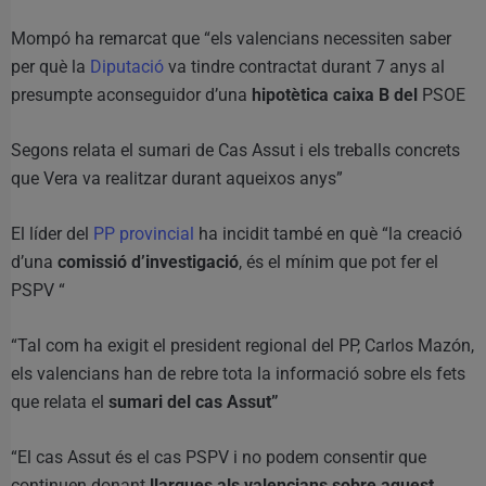
Mompó ha remarcat que “els valencians necessiten saber
per què la
Diputació
va tindre contractat durant 7 anys al
presumpte aconseguidor d’una
hipotètica caixa B del
PSOE
Segons relata el sumari de Cas Assut i els treballs concrets
que Vera va realitzar durant aqueixos anys”
El líder del
PP provincial
ha incidit també en què “la creació
d’una
comissió d’investigació
, és el mínim que pot fer el
PSPV “
“Tal com ha exigit el president regional del PP, Carlos Mazón,
els valencians han de rebre tota la informació sobre els fets
que relata el
sumari del cas Assut”
“El cas Assut és el cas PSPV i no podem consentir que
continuen donant
llargues als valencians sobre aquest