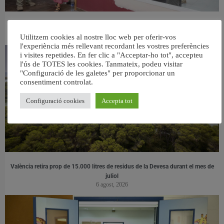
València ultima el nou centre per a persones majors del barri de Sant Antoni
6 agost, 2026
Utilitzem cookies al nostre lloc web per oferir-vos
l'experiència més rellevant recordant les vostres preferències
i visites repetides. En fer clic a "Acceptar-ho tot", accepteu
l'ús de TOTES les cookies. Tanmateix, podeu visitar
"Configuració de les galetes" per proporcionar un
consentiment controlat.
Configuració cookies
Accepta tot
València retira prop de 15.000 litres de residus de la Devesa durant el mes de
juliol
6 agost, 2026