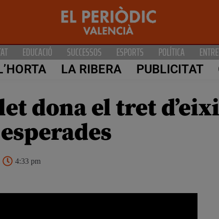
TAT
EDUCACIÓ
SUCCESSOS
ESPORTS
POLÍTICA
ENTRE
L’HORTA
LA RIBERA
PUBLICITAT
et dona el tret d’eix
 esperades
4:33 pm