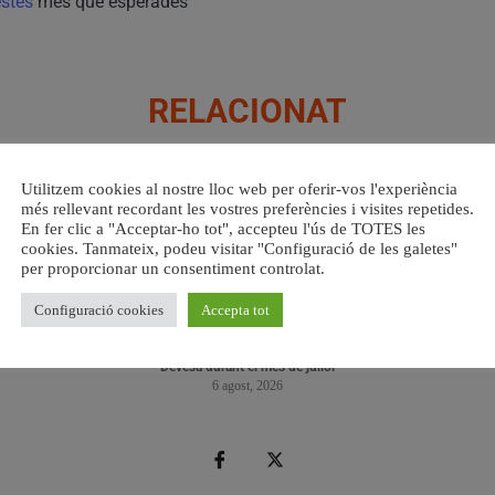
stes
més que esperades
RELACIONAT
Utilitzem cookies al nostre lloc web per oferir-vos l'experiència
més rellevant recordant les vostres preferències i visites repetides.
En fer clic a "Acceptar-ho tot", accepteu l'ús de TOTES les
cookies. Tanmateix, podeu visitar "Configuració de les galetes"
per proporcionar un consentiment controlat.
Configuració cookies
Accepta tot
s del
València retira prop de 15.000 litres de residus de la
Valènci
Devesa durant el mes de juliol
6 agost, 2026