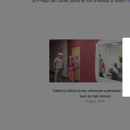
El Pregó de Carlet dona el tret d’eixida a unes
Fe
València ultima el nou centre per a persones major
barri de Sant Antoni
6 agost, 2026