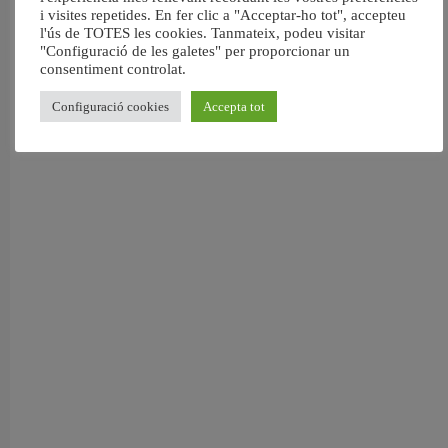
i visites repetides. En fer clic a "Acceptar-ho tot", accepteu
València reforma l’Escola Infantil Pardalets i instal·larà aire condicionat a totes
l'ús de TOTES les cookies. Tanmateix, podeu visitar
les aules
"Configuració de les galetes" per proporcionar un
5 agost, 2026
consentiment controlat.
Configuració cookies
Accepta tot