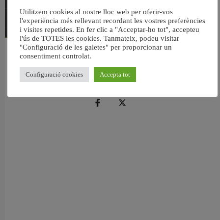
Utilitzem cookies al nostre lloc web per oferir-vos
l'experiència més rellevant recordant les vostres preferències
i visites repetides. En fer clic a "Acceptar-ho tot", accepteu
l'ús de TOTES les cookies. Tanmateix, podeu visitar
"Configuració de les galetes" per proporcionar un
València reforma l’Escola Infantil Pardalets i instal·larà aire condicionat a totes
consentiment controlat.
les aules
5 agost, 2026
Configuració cookies
Accepta tot