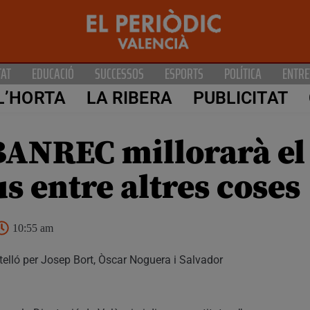
TAT
EDUCACIÓ
SUCCESSOS
ESPORTS
POLÍTICA
ENTRE
L’HORTA
LA RIBERA
PUBLICITAT
BANREC millorarà el
us entre altres coses
10:55 am
telló per Josep Bort, Òscar Noguera i Salvador