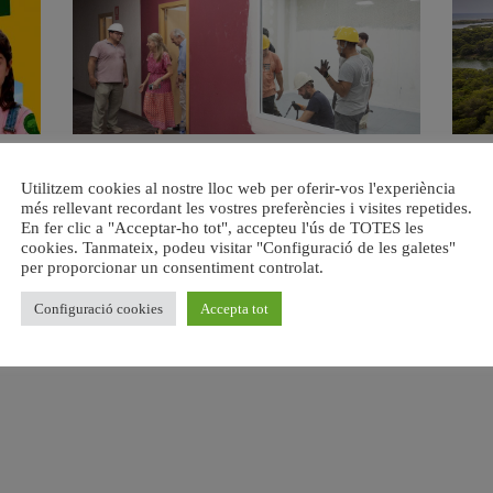
a.
València ultima el nou centre per a persones majors del
Val
Utilitzem cookies al nostre lloc web per oferir-vos l'experiència
barri de Sant Antoni
6 agost, 2026
més rellevant recordant les vostres preferències i visites repetides.
En fer clic a "Acceptar-ho tot", accepteu l'ús de TOTES les
cookies. Tanmateix, podeu visitar "Configuració de les galetes"
per proporcionar un consentiment controlat.
Configuració cookies
Accepta tot