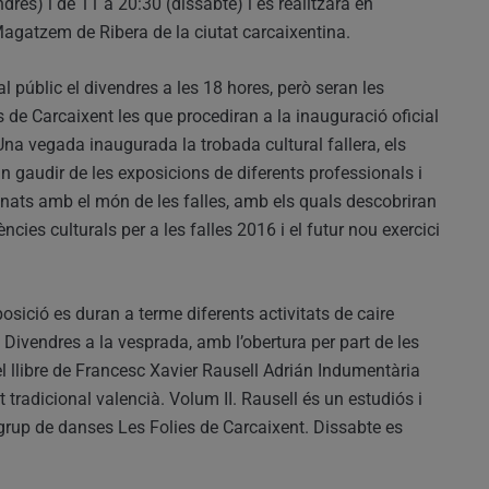
dres) i de 11 a 20:30 (dissabte) i es realitzarà en
agatzem de Ribera de la ciutat carcaixentina.
 al públic el divendres a les 18 hores, però seran les
 de Carcaixent les que procediran a la inauguració oficial
Una vegada inaugurada la trobada cultural fallera, els
n gaudir de les exposicions de diferents professionals i
ionats amb el món de les falles, amb els quals descobriran
ncies culturals per a les falles 2016 i el futur nou exercici
xposició es duran a terme diferents activitats de caire
er. Divendres a la vesprada, amb l’obertura per part de les
el llibre de Francesc Xavier Rausell Adrián Indumentària
 tradicional valencià. Volum II. Rausell és un estudiós i
 grup de danses Les Folies de Carcaixent. Dissabte es