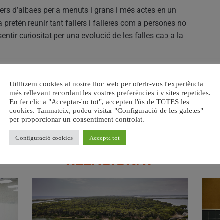
llers d’albaes per a menuts i grans i més actes en un
 pretén reunir tant fallers i falleres com a persones no
ntir curiositat per una evolució de les falles cap a la
món faller que els vulga compartir. La Primera Exposició
Utilitzem cookies al nostre lloc web per oferir-vos l'experiència
lera de Carcaixent i compta amb la col·laboració de
més rellevant recordant les vostres preferències i visites repetides.
 les entitats El Casal de Sento, Aula editorial, Ribergraf i El
En fer clic a "Acceptar-ho tot", accepteu l'ús de TOTES les
cookies. Tanmateix, podeu visitar "Configuració de les galetes"
per proporcionar un consentiment controlat.
Configuració cookies
Accepta tot
RELACIONAT