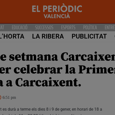
TAT
EDUCACIÓ
SUCCESSOS
ESPORTS
POLÍTICA
ENTRE
L’HORTA
LA RIBERA
PUBLICITAT
e setmana Carcaixen
per celebrar la Prim
a a Carcaixent.
6:51 pm
es durà a terme els dies 8 i 9 de gener, en horari de 18 a