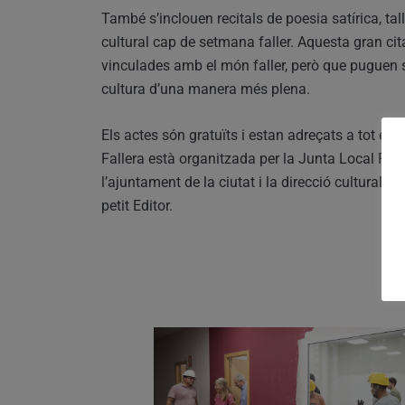
També s’inclouen recitals de poesia satírica, ta
cultural cap de setmana faller. Aquesta gran cita
vinculades amb el món faller, però que puguen se
cultura d’una manera més plena.
Els actes són gratuïts i estan adreçats a tot el 
Fallera està organitzada per la Junta Local Fal
l’ajuntament de la ciutat i la direcció cultural de
petit Editor.