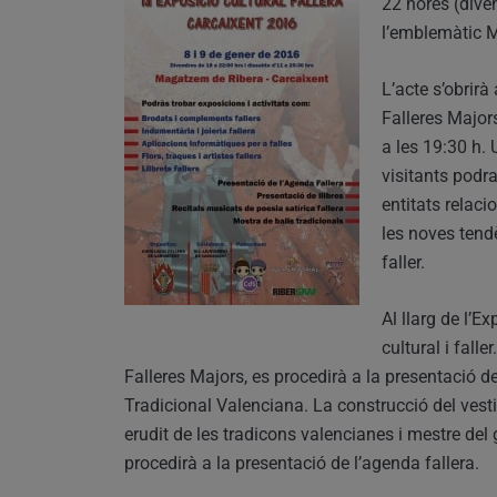
22 hores (diven
l’emblemàtic M
L’acte s’obrirà
Falleres Majors
a les 19:30 h. 
visitants podra
entitats relac
les noves tendè
faller.
Al llarg de l’E
cultural i fall
Falleres Majors, es procedirà a la presentació d
Tradicional Valenciana. La construcció del vestit
erudit de les tradicons valencianes i mestre del
procedirà a la presentació de l’agenda fallera.