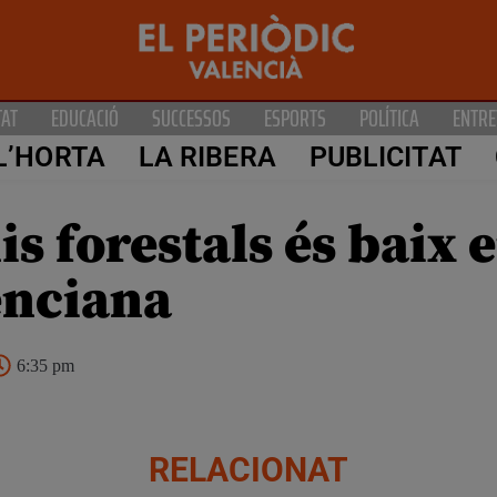
TAT
EDUCACIÓ
SUCCESSOS
ESPORTS
POLÍTICA
ENTRE
L’HORTA
LA RIBERA
PUBLICITAT
is forestals és baix e
enciana
6:35 pm
RELACIONAT