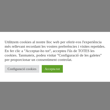
Utilitzem cookies al nostre lloc web per oferir-vos l'experiència
més rellevant recordant les vostres preferències i visites repetides.
En fer clic a "Acceptar-ho tot", accepteu l'ús de TOTES les
cookies. Tanmateix, podeu visitar "Configuració de les galetes"
per proporcionar un consentiment controlat.
Configuració cookies
Accepta tot