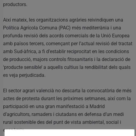
productors.
Així mateix, les organitzacions agràries reivindiquen una
Política Agrícola Comuna (PAC) més mediterrània i una
profunda revisió dels acords comercials de la Unió Europea
amb països tercers, començant per l’actual revisió del tractat
amb Sud-àfrica, a fi d’establir reciprocitat en les condicions
de producció, majors controls fitosanitaris i la declaració de
‘producte sensible’ a aquells cultius la rendibilitat dels quals
es veja perjudicada.
El sector agrari valencià no descarta la convocatòria de més
actes de protesta durant les pròximes setmanes, així com la
participació en una gran manifestació a Madrid
d’agricultors, ramaders i ciutadans en defensa d’un medi
rural sostenible des del punt de vista ambiental, social i
econòmic.