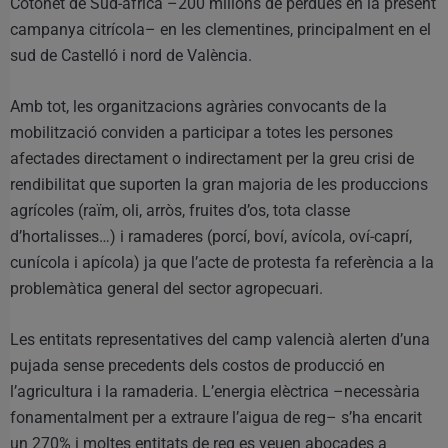
Cotonet de Sud-àfrica –200 milions de pèrdues en la present
campanya citrícola– en les clementines, principalment en el
sud de Castelló i nord de València.
Amb tot, les organitzacions agràries convocants de la
mobilització conviden a participar a totes les persones
afectades directament o indirectament per la greu crisi de
rendibilitat que suporten la gran majoria de les produccions
agrícoles (raïm, oli, arròs, fruites d’os, tota classe
d’hortalisses…) i ramaderes (porcí, boví, avícola, oví-caprí,
cunícola i apícola) ja que l’acte de protesta fa referència a la
problemàtica general del sector agropecuari.
Les entitats representatives del camp valencià alerten d’una
pujada sense precedents dels costos de producció en
l’agricultura i la ramaderia. L’energia elèctrica –necessària
fonamentalment per a extraure l’aigua de reg– s’ha encarit
un 270% i moltes entitats de reg es veuen abocades a