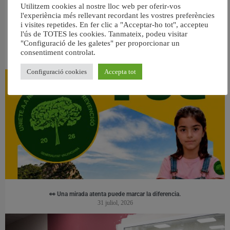
Utilitzem cookies al nostre lloc web per oferir-vos
l'experiència més rellevant recordant les vostres preferències
i visites repetides. En fer clic a "Acceptar-ho tot", accepteu
l'ús de TOTES les cookies. Tanmateix, podeu visitar
"Configuració de les galetes" per proporcionar un
RELACIONAT
consentiment controlat.
Configuració cookies
Accepta tot
👀 Una mirada atenta puede marcar la diferencia.
31 juliol, 2026