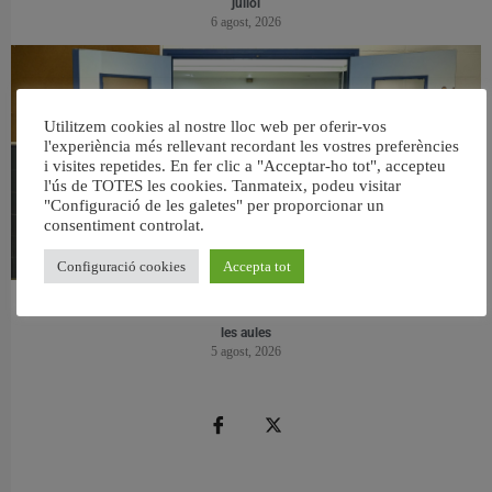
juliol
6 agost, 2026
Utilitzem cookies al nostre lloc web per oferir-vos
l'experiència més rellevant recordant les vostres preferències
i visites repetides. En fer clic a "Acceptar-ho tot", accepteu
l'ús de TOTES les cookies. Tanmateix, podeu visitar
"Configuració de les galetes" per proporcionar un
consentiment controlat.
Configuració cookies
Accepta tot
València reforma l’Escola Infantil Pardalets i instal·larà aire condicionat a totes
les aules
5 agost, 2026