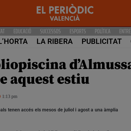
TAT
EDUCACIÓ
SUCCESSOS
ESPORTS
POLÍTICA
ENTRE
L’HORTA
LA RIBERA
PUBLICITAT
bliopiscina d’Almuss
e aquest estiu
1:13 pm
als tenen accés els mesos de juliol i agost a una àmplia