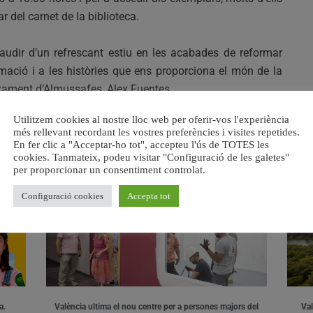
ar del carnet de la biblioteca.
audir d’un refrescant estiu en les acabades de reformar
mació i a les històries que ens proporciona el món de la
juntament d’Almussafes, Alex Fuentes.
Utilitzem cookies al nostre lloc web per oferir-vos l'experiència
més rellevant recordant les vostres preferències i visites repetides.
En fer clic a "Acceptar-ho tot", accepteu l'ús de TOTES les
RELACIONAT
cookies. Tanmateix, podeu visitar "Configuració de les galetes"
per proporcionar un consentiment controlat.
Configuració cookies
Accepta tot
a.
València ultima el nou centre per a persones majors del
Val