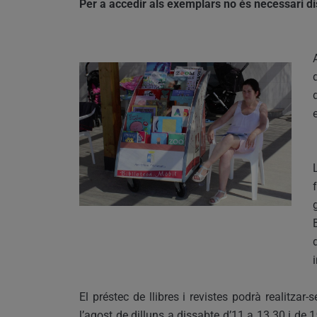
Per a accedir als exemplars no és necessari disp
El préstec de llibres i revistes podrà realitzar-
l’agost de dilluns a dissabte d’11 a 13.30 i de 1