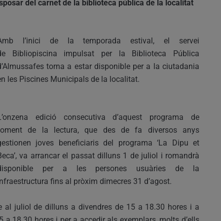
osar del carnet de la biblioteca pública de la localitat
Amb l’inici de la temporada estival, el servei
de Bibliopiscina impulsat per la Biblioteca Pública
d’Almussafes torna a estar disponible per a la ciutadania
en les Piscines Municipals de la localitat.
L’onzena edició consecutiva d’aquest programa de
foment de la lectura, que des de fa diversos anys
gestionen joves beneficiaris del programa ‘La Dipu et
Beca’, va arrancar el passat dilluns 1 de juliol i romandrà
disponible per a les persones usuàries de la
infraestructura fins al pròxim dimecres 31 d’agost.
se al juliol de dilluns a divendres de 15 a 18.30 hores i a
5 a 18.30 hores i per a accedir als exemplars, molts d’ells