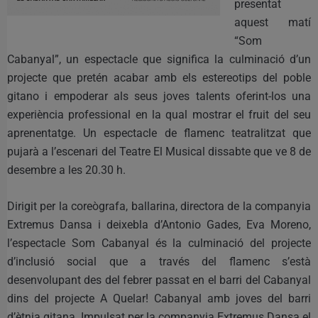
presentat
aquest matí
“Som
Cabanyal”, un espectacle que significa la culminació d’un
projecte que pretén acabar amb els estereotips del poble
gitano i empoderar als seus joves talents oferint-los una
experiència professional en la qual mostrar el fruit del seu
aprenentatge. Un espectacle de flamenc teatralitzat que
pujarà a l’escenari del Teatre El Musical dissabte que ve 8 de
desembre a les 20.30 h.
Dirigit per la coreògrafa, ballarina, directora de la companyia
Extremus Dansa i deixebla d’Antonio Gades, Eva Moreno,
l’espectacle Som Cabanyal és la culminació del projecte
d’inclusió social que a través del flamenc s’està
desenvolupant des del febrer passat en el barri del Cabanyal
dins del projecte A Quelar! Cabanyal amb joves del barri
d’ètnia gitana. Impulsat per la companyia Extremus Dansa el