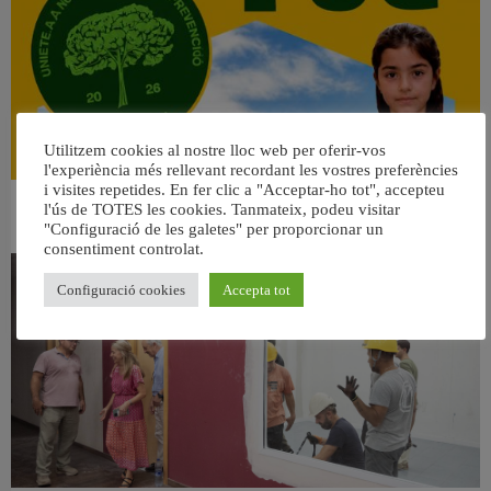
Utilitzem cookies al nostre lloc web per oferir-vos
l'experiència més rellevant recordant les vostres preferències
i visites repetides. En fer clic a "Acceptar-ho tot", accepteu
l'ús de TOTES les cookies. Tanmateix, podeu visitar
👀 Una mirada atenta puede marcar la diferencia.
"Configuració de les galetes" per proporcionar un
31 juliol, 2026
consentiment controlat.
Configuració cookies
Accepta tot