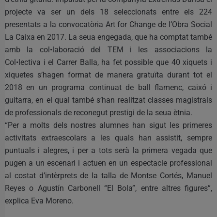
projecte va ser un dels 18 seleccionats entre els 224
presentats a la convocatòria Art for Change de l’Obra Social
La Caixa en 2017. La seua engegada, que ha comptat també
amb la col•laboració del TEM i les associacions la
Col•lectiva i el Carrer Balla, ha fet possible que 40 xiquets i
xiquetes s’hagen format de manera gratuïta durant tot el
2018 en un programa continuat de ball flamenc, caixó i
guitarra, en el qual també s’han realitzat classes magistrals
de professionals de reconegut prestigi de la seua ètnia.
“Per a molts dels nostres alumnes han sigut les primeres
activitats extraescolars a les quals han assistit, sempre
puntuals i alegres, i per a tots serà la primera vegada que
pugen a un escenari i actuen en un espectacle professional
al costat d’intèrprets de la talla de Montse Cortés, Manuel
Reyes o Agustín Carbonell “El Bola”, entre altres figures”,
explica Eva Moreno.