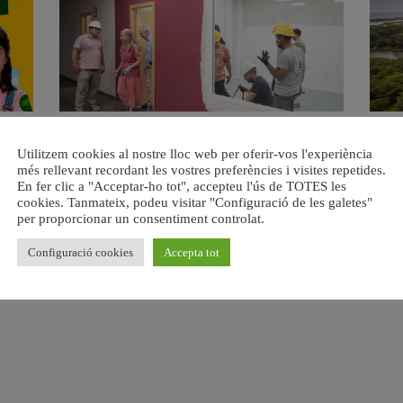
a.
València ultima el nou centre per a persones majors del
Val
Utilitzem cookies al nostre lloc web per oferir-vos l'experiència
barri de Sant Antoni
més rellevant recordant les vostres preferències i visites repetides.
6 agost, 2026
En fer clic a "Acceptar-ho tot", accepteu l'ús de TOTES les
cookies. Tanmateix, podeu visitar "Configuració de les galetes"
per proporcionar un consentiment controlat.
Configuració cookies
Accepta tot