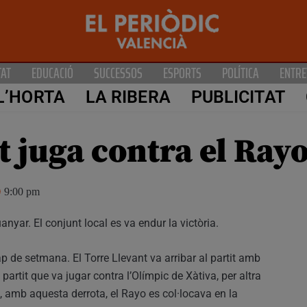
TAT
EDUCACIÓ
SUCCESSOS
ESPORTS
POLÍTICA
ENTRE
L’HORTA
LA RIBERA
PUBLICITAT
t juga contra el Rayo
9:00 pm
anyar. El conjunt local es va endur la victòria.
p de setmana. El Torre Llevant va arribar al partit amb
artit que va jugar contra l’Olímpic de Xàtiva, per altra
, amb aquesta derrota, el Rayo es col·locava en la