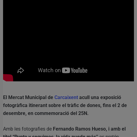
El Mercat Municipal de
Carcaixent
acull una exposició
fotogràfica itinerant sobre el tràfic de dones, fins el 2 de
desembre, en commemoració del 25N.
Amb les fotografies de
Fernando Ramos Hueso, i amb el
títol “Punto y seguimos, la vida puede más”
es pretén