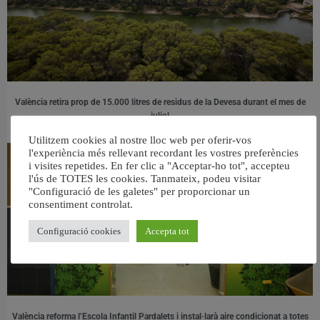
València retira prop de 15.000 litres de residus de la Devesa durant el mes de
juliol
6 agost, 2026
Utilitzem cookies al nostre lloc web per oferir-vos
l'experiència més rellevant recordant les vostres preferències
i visites repetides. En fer clic a "Acceptar-ho tot", accepteu
l'ús de TOTES les cookies. Tanmateix, podeu visitar
"Configuració de les galetes" per proporcionar un
consentiment controlat.
Configuració cookies
Accepta tot
València reforma l’Escola Infantil Pardalets i instal·larà aire condicionat a totes