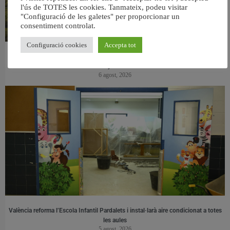
l'ús de TOTES les cookies. Tanmateix, podeu visitar
"Configuració de les galetes" per proporcionar un
consentiment controlat.
Configuració cookies
Accepta tot
València retira prop de 15.000 litres de residus de la Devesa durant el mes de
juliol
6 agost, 2026
València reforma l’Escola Infantil Pardalets i instal·larà aire condicionat a totes
les aules
5 agost, 2026