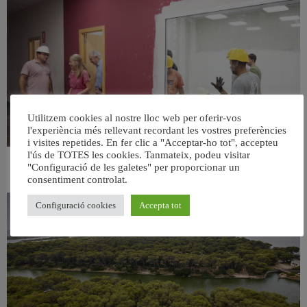
Utilitzem cookies al nostre lloc web per oferir-vos
l'experiència més rellevant recordant les vostres preferències
i visites repetides. En fer clic a "Acceptar-ho tot", accepteu
l'ús de TOTES les cookies. Tanmateix, podeu visitar
València ultima el nou centre per a persones majors del barri de Sant Antoni
"Configuració de les galetes" per proporcionar un
6 agost, 2026
consentiment controlat.
Configuració cookies
Accepta tot