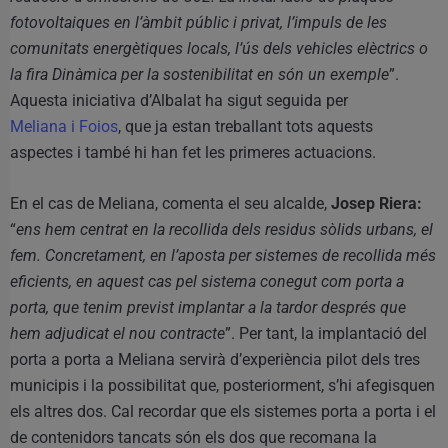
fotovoltaiques en l’àmbit públic i privat, l’impuls de les
comunitats energètiques locals, l’ús dels vehicles elèctrics o
la fira Dinàmica per la sostenibilitat en són un exemple
”.
Aquesta iniciativa d’Albalat ha sigut seguida per
Meliana i Foios
, que ja estan treballant tots aquests
aspectes i també hi han fet les primeres actuacions.
En el cas de Meliana, comenta el seu alcalde,
Josep Riera:
“
ens hem centrat en la recollida dels residus sòlids urbans, el
fem. Concretament, en l’aposta per sistemes de recollida més
eficients, en aquest cas pel sistema conegut com porta a
porta, que tenim previst implantar a la tardor després que
hem adjudicat el nou contracte
”. Per tant, la implantació del
porta a porta a Meliana servirà d’experiència pilot dels tres
municipis i la possibilitat que, posteriorment, s’hi afegisquen
els altres dos. Cal recordar que els sistemes porta a porta i el
de contenidors tancats són els dos que recomana la