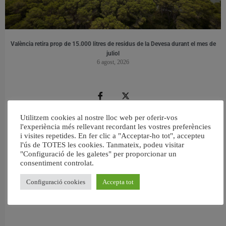
València retira prop de 15.000 litres de residus de la Devesa durant el mes de
juliol
6 agost, 2026
Utilitzem cookies al nostre lloc web per oferir-vos
l'experiència més rellevant recordant les vostres preferències
i visites repetides. En fer clic a "Acceptar-ho tot", accepteu
l'ús de TOTES les cookies. Tanmateix, podeu visitar
"Configuració de les galetes" per proporcionar un
consentiment controlat.
Configuració cookies
Accepta tot