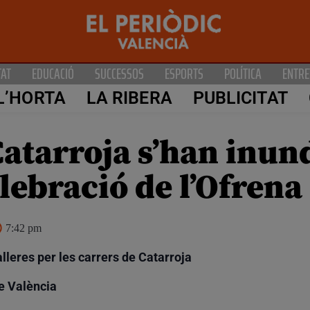
TAT
EDUCACIÓ
SUCCESSOS
ESPORTS
POLÍTICA
ENTRE
L’HORTA
LA RIBERA
PUBLICITAT
Catarroja s’han inund
lebració de l’Ofrena
7:42 pm
leres per les carrers de Catarroja
e València