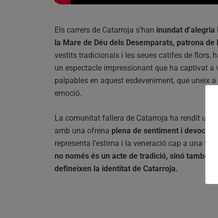
Els carrers de Catarroja s’han
inundat d’alegria 
la Mare de Déu dels Desemparats, patrona de la
vestits tradicionals i les seues catifes de flors,
un espectacle impressionant que ha captivat a veï
palpables en aquest esdeveniment, que uneix a t
emoció.
La comunitat fallera de Catarroja ha rendit u
amb una ofrena
plena de sentiment i devoció.
representa l’estima i la veneració cap a una figu
no només és un acte de tradició, sinó també un 
defineixen la identitat de Catarroja.