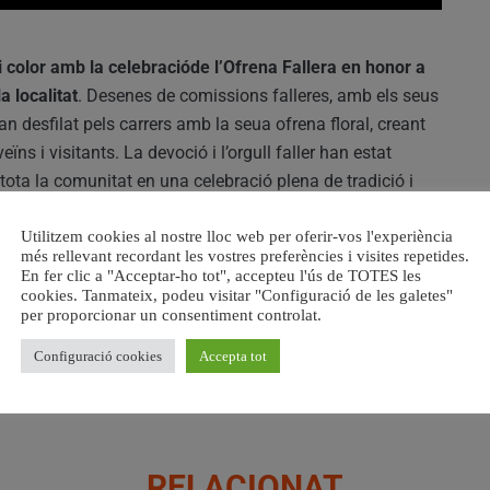
i color amb la celebracióde l’Ofrena Fallera en honor a
 localitat
. Desenes de comissions falleres, amb els seus
 han desfilat pels carrers amb la seua ofrena floral, creant
ns i visitants. La devoció i l’orgull faller han estat
ota la comunitat en una celebració plena de tradició i
Utilitzem cookies al nostre lloc web per oferir-vos l'experiència
més rellevant recordant les vostres preferències i visites repetides.
n emotiu homenatge a la Mare de Déu dels Desemparats
En fer clic a "Acceptar-ho tot", accepteu l'ús de TOTES les
Cada flor dipositada als peus de la imatge de la patrona
cookies. Tanmateix, podeu visitar "Configuració de les galetes"
per proporcionar un consentiment controlat.
ra tan estimada per tots els catarrojins.
L’Ofrena Fallera
recordatori dels valors i les arrels culturals que
Configuració cookies
Accepta tot
RELACIONAT