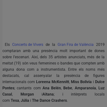
Els
Concerts de Vivers
de la
Gran Fira de València
2019
comptaran amb una presència molt important de dones
sobre l’escenari. Així, dels 35 artistes anunciats, més de la
meitat (19) són veus femenines o bandes que compten amb
alguna dona com a instrumentista. Entre els noms més
destacats, cal assenyalar la presència de figures
internacionals com
Loreena McKennitt
,
Miss Bolivia
i
Dulce
Pontes
; cantants com
Ana Belén
,
Bebe
,
Amparanoia
,
Luz
Casal
,
Morgan
i
Aitana
; i intèrprets locals
com
Tesa
,
Júlia
i
The Dance Crashers
.