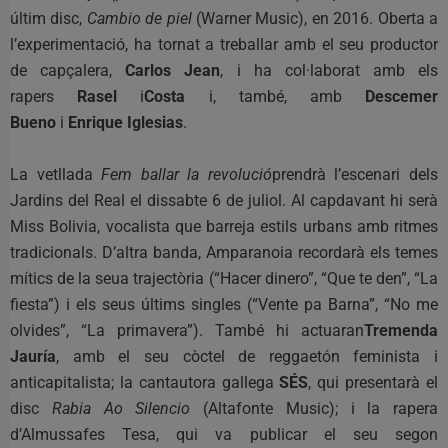
últim disc,
Cambio de piel
(Warner Music), en 2016. Oberta a
l’experimentació, ha tornat a treballar amb el seu productor
de capçalera,
Carlos Jean
, i ha col·laborat amb els
rapers
Rasel
i
Costa
i, també, amb
Descemer
Bueno
i
Enrique Iglesias
.
La vetllada
Fem ballar la revolució
prendrà l’escenari dels
Jardins del Real el dissabte 6 de juliol. Al capdavant hi serà
Miss Bolivia, vocalista que barreja estils urbans amb ritmes
tradicionals. D’altra banda, Amparanoia recordarà els temes
mítics de la seua trajectòria (“Hacer dinero”, “Que te den”, “La
fiesta”) i els seus últims singles (“Vente pa Barna”, “No me
olvides”, “La primavera”). També hi actuaran
Tremenda
Jauría
, amb el seu còctel de reggaetón feminista i
anticapitalista; la cantautora gallega
SÉS
, qui presentarà el
disc
Rabia Ao Silencio
(Altafonte Music); i la rapera
d’Almussafes Tesa, qui va publicar el seu segon