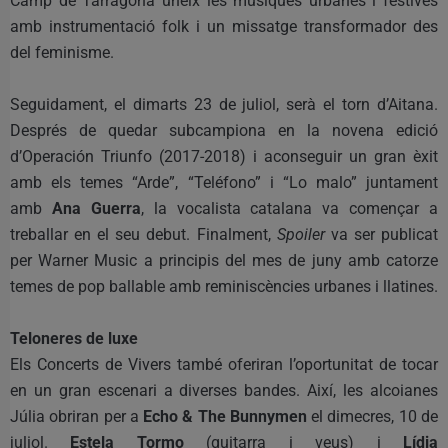
Camp de Tarragona uneix les músiques urbanes i festives
amb instrumentació folk i un missatge transformador des
del feminisme.
Seguidament, el dimarts 23 de juliol, serà el torn d’Aitana.
Després de quedar subcampiona en la novena edició
d’Operación Triunfo (2017-2018) i aconseguir un gran èxit
amb els temes “Arde”, “Teléfono” i “Lo malo” juntament
amb
Ana Guerra
, la vocalista catalana va començar a
treballar en el seu debut. Finalment,
Spoiler
va ser publicat
per Warner Music a principis del mes de juny amb catorze
temes de pop ballable amb reminiscències urbanes i llatines.
Teloneres de luxe
Els Concerts de Vivers també oferiran l’oportunitat de tocar
en un gran escenari a diverses bandes. Així, les alcoianes
Júlia obriran per a
Echo & The Bunnymen
el dimecres, 10 de
juliol.
Estela Tormo
(guitarra i veus) i
Lídia