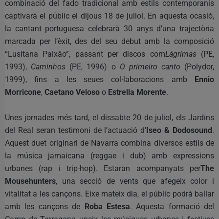
combinació del fado tradicional amb estils contemporanis
captivarà el públic el dijous 18 de juliol. En aquesta ocasió,
la cantant portuguesa celebrarà 30 anys d’una trajectòria
marcada per l’èxit, des del seu debut amb la composició
“Lusitana Paixâo”, passant per discos com
Lágrimas
(PE,
1993),
Caminhos
(PE, 1996) o
O primeiro canto
(Polydor,
1999), fins a les seues col·laboracions amb
Ennio
Morricone
,
Caetano Veloso
o
Estrella Morente
.
Unes jornades més tard, el dissabte 20 de juliol, els Jardins
del Real seran testimoni de l’actuació d’
Iseo & Dodosound
.
Aquest duet originari de Navarra combina diversos estils de
la música jamaicana (reggae i dub) amb expressions
urbanes (rap i trip-hop). Estaran acompanyats per
The
Mousehunters
, una secció de vents que afegeix color i
vitalitat a les cançons. Eixe mateix dia, el públic podrà ballar
amb les cançons de
Roba Estesa
. Aquesta formació del