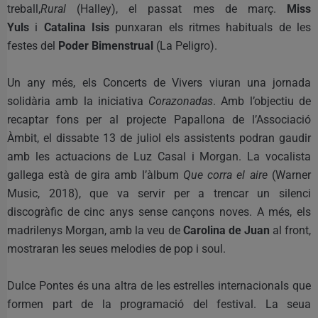
treball,
Rural
(Halley), el passat mes de març.
Miss
Yuls
i
Catalina Isis
punxaran els ritmes habituals de les
festes del
Poder Bimenstrual
(La Peligro).
Un any més, els Concerts de Vivers viuran una jornada
solidària amb la iniciativa
Corazonadas
. Amb l’objectiu de
recaptar fons per al projecte Papallona de l’Associació
Àmbit, el dissabte 13 de juliol els assistents podran gaudir
amb les actuacions de Luz Casal i Morgan. La vocalista
gallega està de gira amb l’àlbum
Que corra el aire
(Warner
Music, 2018), que va servir per a trencar un silenci
discogràfic de cinc anys sense cançons noves. A més, els
madrilenys Morgan, amb la veu de
Carolina de Juan
al front,
mostraran les seues melodies de pop i soul.
Dulce Pontes és una altra de les estrelles internacionals que
formen part de la programació del festival. La seua