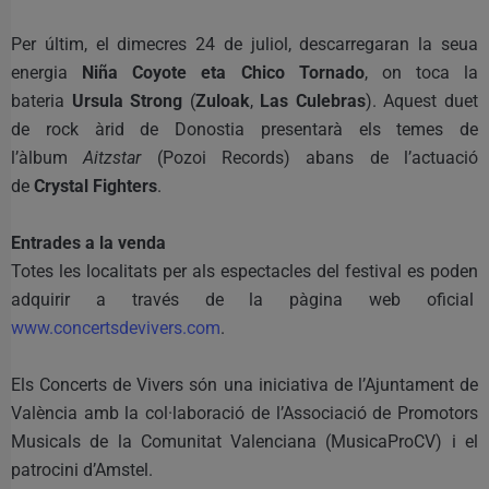
Per últim, el dimecres 24 de juliol, descarregaran la seua
energia
Niña Coyote eta Chico Tornado
, on toca la
bateria
Ursula Strong
(
Zuloak
,
Las Culebras
). Aquest duet
de rock àrid de Donostia presentarà els temes de
l’àlbum
Aitzstar
(Pozoi Records) abans de l’actuació
de
Crystal Fighters
.
Entrades a la venda
Totes les localitats per als espectacles del festival es poden
adquirir a través de la pàgina web oficial
www.concertsdevivers.com
.
Els Concerts de Vivers són una iniciativa de l’Ajuntament de
València amb la col·laboració de l’Associació de Promotors
Musicals de la Comunitat Valenciana (MusicaProCV) i el
patrocini d’Amstel.