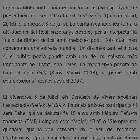
Loreena McKennitt obrirà en València la gira espanyola de
presentació del seu últim treball,
Lost Souls
(Quinlan Road,
2018), el dimecres 3 de juliol. La cantant canadenca tornarà
als Jardins del Real onze anys després per a interpretar la
fusió de ritmes cèltics amb melodies pop i folk que l’han
convertit en una estrella mundial. Un dia més tard, el dijous
4, el públic podrà gaudir amb una de les solistes més
importants de l’Estat: Ana Belén. La madrilenya posarà de
llarg el disc
Vida
(Sony Music, 2018), el primer amb
composicions inèdites des del 2007.
El divendres 5 de juliol, els Concerts de Vivers acolliran
l’espectacle
Poetes del Rock
. Entre els artistes participants hi
serà Bebe, qui va debutar fa 15 anys amb l’àlbum
Pafuera
telarañas
(EMI) i singles com “Malo”, “Ella” o “Siempre me
quedará” que la van convertir en la veu del moment.
L’extremenya (però nascuda a València) va publicar el seu