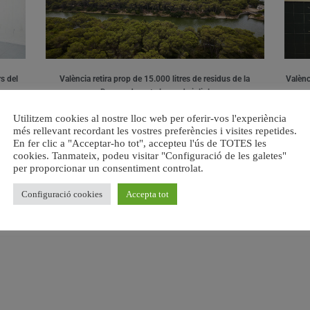
s del
València retira prop de 15.000 litres de residus de la
Valènci
Devesa durant el mes de juliol
6 agost, 2026
Utilitzem cookies al nostre lloc web per oferir-vos l'experiència
més rellevant recordant les vostres preferències i visites repetides.
En fer clic a "Acceptar-ho tot", accepteu l'ús de TOTES les
cookies. Tanmateix, podeu visitar "Configuració de les galetes"
per proporcionar un consentiment controlat.
Configuració cookies
Accepta tot