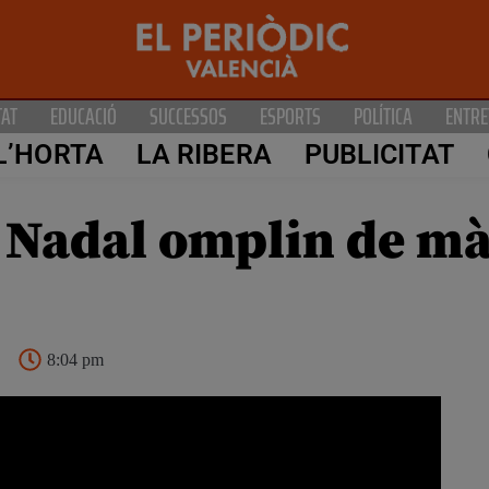
TAT
EDUCACIÓ
SUCCESSOS
ESPORTS
POLÍTICA
ENTRE
L’HORTA
LA RIBERA
PUBLICITAT
 Nadal omplin de màg
8:04 pm