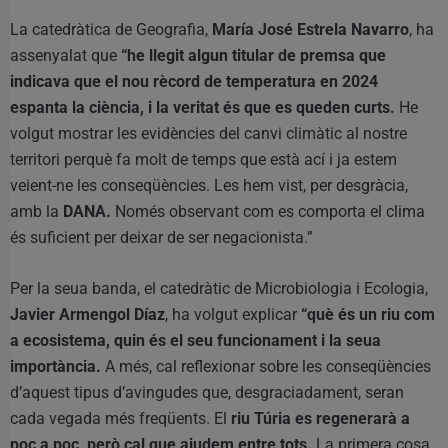
La catedràtica de Geografia,
María José Estrela Navarro
, ha
assenyalat que
“he llegit algun titular de premsa que
indicava que el nou rècord de temperatura en 2024
espanta la ciència, i la veritat és que es queden curts.
He
volgut mostrar les evidències del canvi climàtic al nostre
territori perquè fa molt de temps que està ací i ja estem
veient-ne les conseqüències. Les hem vist, per desgràcia,
amb la
DANA.
Només observant com es comporta el clima
és suficient per deixar de ser negacionista.”
Per la seua banda, el catedràtic de Microbiologia i Ecologia,
Javier Armengol Díaz
, ha volgut explicar
“què és un riu com
a ecosistema, quin és el seu funcionament i la seua
importància.
A més, cal reflexionar sobre les conseqüències
d’aquest tipus d’avingudes que, desgraciadament, seran
cada vegada més freqüents. El
riu Túria es regenerarà a
poc a poc, però cal que ajudem entre tots.
La primera cosa