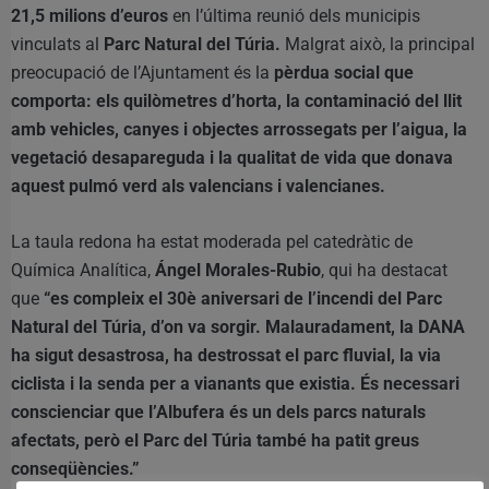
21,5 milions d’euros
en l’última reunió dels municipis
vinculats al
Parc Natural del Túria.
Malgrat això, la principal
preocupació de l’Ajuntament és la
pèrdua social que
comporta: els quilòmetres d’horta, la contaminació del llit
amb vehicles, canyes i objectes arrossegats per l’aigua, la
vegetació desapareguda i la qualitat de vida que donava
aquest pulmó verd als valencians i valencianes.
La taula redona ha estat moderada pel catedràtic de
Química Analítica,
Ángel Morales-Rubio
, qui ha destacat
que
“es compleix el 30è aniversari de l’incendi del Parc
Natural del Túria, d’on va sorgir. Malauradament, la DANA
ha sigut desastrosa, ha destrossat el parc fluvial, la via
ciclista i la senda per a vianants que existia. És necessari
conscienciar que l’Albufera és un dels parcs naturals
afectats, però el Parc del Túria també ha patit greus
conseqüències.”