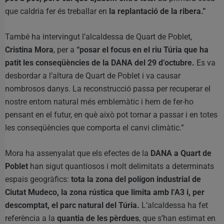
que caldria fer és treballar en
la replantació de la ribera.”
També ha intervingut l’alcaldessa de Quart de Poblet,
Cristina Mora
, per a
“posar el focus en el riu Túria que ha
patit les conseqüències de la DANA del 29 d’octubre.
Es va
desbordar a l’altura de Quart de Poblet i va causar
nombrosos danys. La reconstrucció passa per recuperar el
nostre entorn natural més emblemàtic i hem de fer-ho
pensant en el futur, en què això pot tornar a passar i en totes
les conseqüències que comporta el canvi climàtic.”
Mora ha assenyalat que els efectes de la
DANA a Quart de
Poblet
han sigut quantiosos i molt delimitats a determinats
espais geogràfics:
tota la zona del polígon industrial de
Ciutat Mudeco, la zona rústica que limita amb l’A3 i, per
descomptat, el parc natural del Túria.
L’alcaldessa ha fet
referència a la
quantia de les pèrdues
, que s’han estimat en