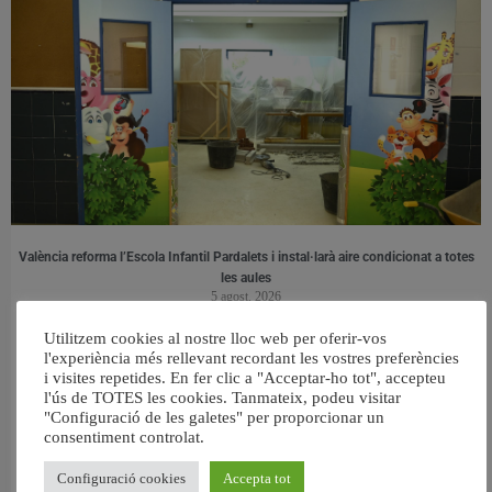
València reforma l’Escola Infantil Pardalets i instal·larà aire condicionat a totes
les aules
5 agost, 2026
Utilitzem cookies al nostre lloc web per oferir-vos
l'experiència més rellevant recordant les vostres preferències
i visites repetides. En fer clic a "Acceptar-ho tot", accepteu
l'ús de TOTES les cookies. Tanmateix, podeu visitar
"Configuració de les galetes" per proporcionar un
consentiment controlat.
Configuració cookies
Accepta tot