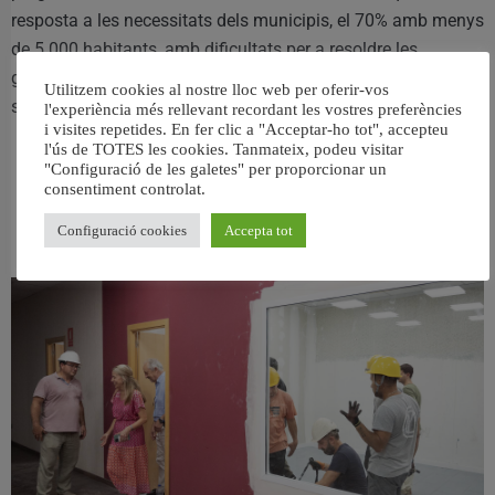
resposta a les necessitats dels municipis, el 70% amb menys
de 5.000 habitants, amb dificultats per a resoldre les
gestions diàries i amb dependència de les inversions
Utilitzem cookies al nostre lloc web per oferir-vos
supramunicipals”.
l'experiència més rellevant recordant les vostres preferències
i visites repetides. En fer clic a "Acceptar-ho tot", accepteu
l'ús de TOTES les cookies. Tanmateix, podeu visitar
"Configuració de les galetes" per proporcionar un
consentiment controlat.
RELACIONAT
Configuració cookies
Accepta tot