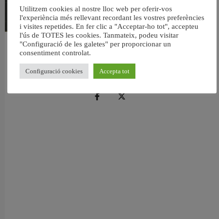
Utilitzem cookies al nostre lloc web per oferir-vos
l'experiència més rellevant recordant les vostres preferències
i visites repetides. En fer clic a "Acceptar-ho tot", accepteu
l'ús de TOTES les cookies. Tanmateix, podeu visitar
"Configuració de les galetes" per proporcionar un
València reforma l’Escola Infantil Pardalets i instal·larà aire condicionat a totes
consentiment controlat.
les aules
5 agost, 2026
Configuració cookies
Accepta tot