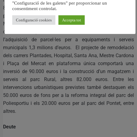
"Configuració de les galetes" per proporcionar un
80.000 euros, respectivament. La ciutadania en general,
consentiment controlat.
podrà gaudir d’un Balneari urbà a l’interior de les Piscines
Configuració cookies
Accepta tot
Municipals, pressupostat inicialment en 600.000 euros. Als
col·lectors de pluvials se’ls destinaran 409.000 euros i a
l’adquisició de parcel·les per a equipaments i serveis
municipals 1,3 milions d’euros. El projecte de remodelació
dels carrers Plantades, Hospital, Santa Ana, Mestre Cardona
i Plaça del Mercat en plataforma única comportarà una
inversió de 90.000 euros i la construcció d’un magatzem i
serveis al parc Rural, altres 82.000 euros. Entre les
intervencions urbanístiques previstes també destaquen els
50.000 euros de fons per a la reforma integral del parc del
Poliesportiu i els 20.000 euros per al parc del Pontet, entre
altres.
Deute