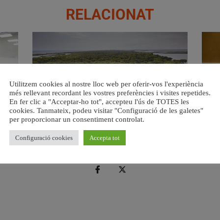
RELACIONAT
Utilitzem cookies al nostre lloc web per oferir-vos l'experiència
més rellevant recordant les vostres preferències i visites repetides.
En fer clic a "Acceptar-ho tot", accepteu l'ús de TOTES les
cookies. Tanmateix, podeu visitar "Configuració de les galetes"
per proporcionar un consentiment controlat.
s del
València retira prop de 15.000 litres de residus de la
Valènci
Devesa durant el mes de juliol
6 agost, 2026
Configuració cookies
Accepta tot