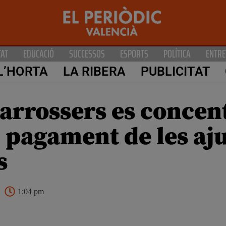
TAT
EDUCACIÓ
SUCCESSOS
ESPORTS
POLÍTICA
ENTRE
L’HORTA
LA RIBERA
PUBLICITAT
arrossers es concen
l pagament de les aj
s
1:04 pm