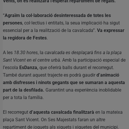
Vents, on es realitzarà l’esperat repartiment de regals.
“
Agraïm la col·laboració desinteressada de totes les
persones
, col·lectius i entitats, la seua implicació ha sigut
essencial per a la realització de la cavalcada”.
Va expressar
la regidora de Festes
.
A les
18.30 hores
, la
cavalcada es desplaçarà fins a la plaça
Sant Vicent en el centre urbà.
Amb la participació especial de
l’escola
EsDanza,
que oferirà balls durant el recorregut.
També durant aquest trajecte es podrà gaudir
d’animació
amb disfresses i ninots gegants que se sumaran a aquesta
part de la desfilada.
Garantint una experiència inoblidable
per a tota la família.
El recorregut
d’aquesta cavalcada finalitzarà
en la mateixa
plaça Sant Vicent. On Ses Majestats faran un altre
repartiment de joguets als xiquets i xiquetes del municipi.