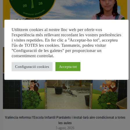
Utilitzem cookies al nostre lloc web per oferir-vos
l'experiència més rellevant recordant les vostres preferències
👀 Una mirada atenta puede marcar la diferencia.
i visites repetides. En fer clic a "Acceptar-ho tot", accepteu
31 juliol, 2026
l'ús de TOTES les cookies. Tanmateix, podeu visitar
"Configuració de les galetes" per proporcionar un
consentiment controlat.
Configuració cookies
Accepta tot
València reforma l’Escola Infantil Pardalets i instal·larà aire condicionat a totes
les aules
5 agost, 2026