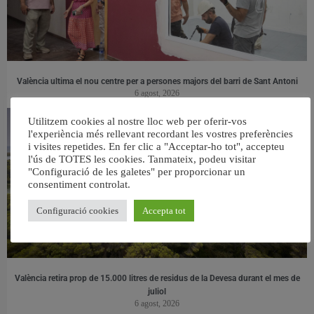
València ultima el nou centre per a persones majors del barri de Sant Antoni
6 agost, 2026
Utilitzem cookies al nostre lloc web per oferir-vos
l'experiència més rellevant recordant les vostres preferències
i visites repetides. En fer clic a "Acceptar-ho tot", accepteu
l'ús de TOTES les cookies. Tanmateix, podeu visitar
"Configuració de les galetes" per proporcionar un
consentiment controlat.
Configuració cookies
Accepta tot
València retira prop de 15.000 litres de residus de la Devesa durant el mes de
juliol
6 agost, 2026