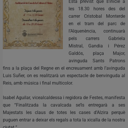
Esta previst que s’inicie a
les 18.30 hores des del
carrer Cristobal Monterde
en el tram del parc de
l’Alquenència, continuarà
pels carrers Gabriela
Mistral, Gandia i Pérez
Galdós, plaça Major,
avinguda Sants Patrons
fins a la plaça del Regne en el encreuament amb l’avinguda
Luis Suñer, on es realitzarà un espectacle de benvinguda al
Reis, amb música i final multicolor.
Isabel Aguilar, vicealcaldessa i regidora de Festes, manifesta
que “Finalitzada la cavalcada se’ls entregarà a ses
Majestats les claus de totes les cases d’Alzira perquè
puguen entrar a deixar els regals a tota la xicalla de la nostra
ciutat “.