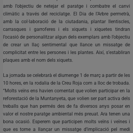
amb l’objectiu de netejar el paratge i combatre el canvi
climàtic a través del reciclatge. El Dia de l’Arbre permetrà,
amb la col·laboració de la ciutadania, plantar llentiscles,
carrasques i garroferes i els xiquets i xiquetes tindran
l’ocasió de personalitzar algun dels exemplars amb l’objectiu
de crear un llaç sentimental que llance un missatge de
complicitat entre les persones i les plantes. Així, s’establiran
plaques amb el nom dels xiquets.
La jornada se celebrarà el diumenge 1 de març a partir de les
10 hores, en la rodalia de la Creu Roja com a lloc de trobada.
“Molts veïns ens havien comentat que volien participar en la
reforestació de la Muntanyeta, que volien ser part activa dels
treballs que han permés des de fa diversos anys posar en
valor el nostre paratge ambiental més preuat. Ara tenen una
bona ocasió. Esperem que participen molts veïns i veïnes i
que es torne a llançar un missatge d’implicació pel medi