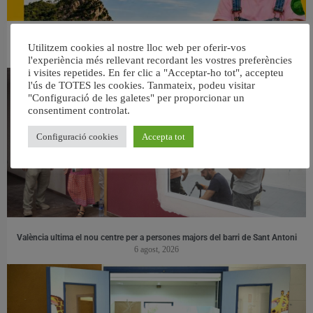
👀 Una mirada atenta puede marcar la diferencia.
Utilitzem cookies al nostre lloc web per oferir-vos
31 juliol, 2026
l'experiència més rellevant recordant les vostres preferències
i visites repetides. En fer clic a "Acceptar-ho tot", accepteu
l'ús de TOTES les cookies. Tanmateix, podeu visitar
"Configuració de les galetes" per proporcionar un
consentiment controlat.
Configuració cookies
Accepta tot
València ultima el nou centre per a persones majors del barri de Sant Antoni
6 agost, 2026