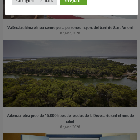
Configuració cookies
Accepta tot
València ultima el nou centre per a persones majors del barri de Sant Antoni
6 agost, 2026
València retira prop de 15.000 litres de residus de la Devesa durant el mes de
juliol
6 agost, 2026