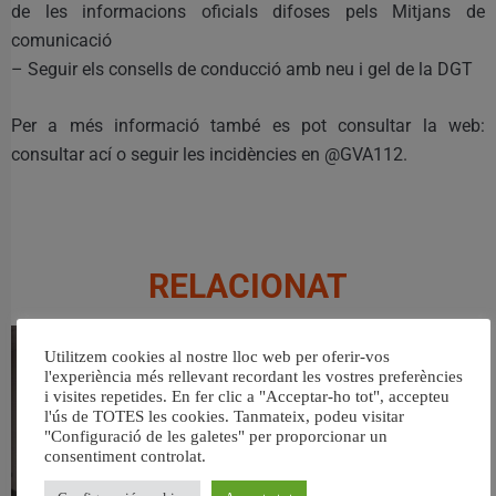
de les informacions oficials difoses pels Mitjans de
comunicació
– Seguir els consells de conducció amb neu i gel de la DGT
Per a més informació també es pot consultar la web:
consultar ací o seguir les incidències en @GVA112.
RELACIONAT
Utilitzem cookies al nostre lloc web per oferir-vos
l'experiència més rellevant recordant les vostres preferències
i visites repetides. En fer clic a "Acceptar-ho tot", accepteu
l'ús de TOTES les cookies. Tanmateix, podeu visitar
"Configuració de les galetes" per proporcionar un
consentiment controlat.