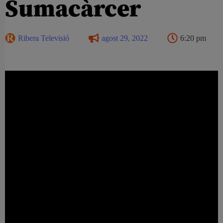
Sumacàrcer
Ribera Televisió
agost 29, 2022
6:20 pm