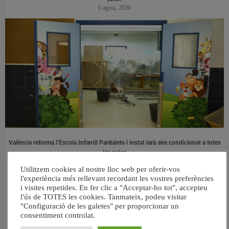
6 agost, 2026
València reforma l’Escola Infantil Pardalets i instal·larà aire condicionat a totes
les aules
5 agost, 2026
Utilitzem cookies al nostre lloc web per oferir-vos
l'experiència més rellevant recordant les vostres preferències
i visites repetides. En fer clic a "Acceptar-ho tot", accepteu
l'ús de TOTES les cookies. Tanmateix, podeu visitar
"Configuració de les galetes" per proporcionar un
consentiment controlat.