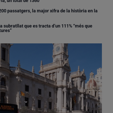
ia, un total de 1360
00 passatgers, la major xifra de la història en la
ha subratllat que es tracta d’un 111% “més que
tures”