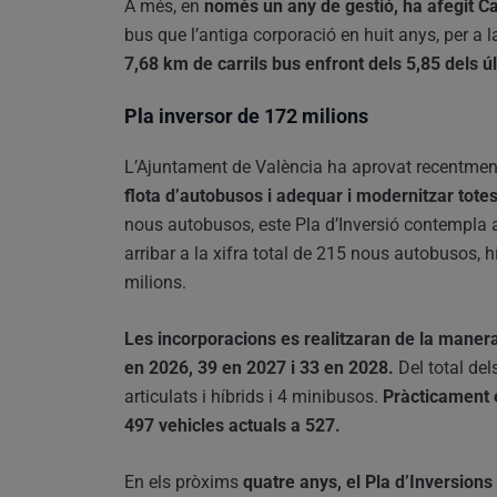
A més, en
només un any de gestió, ha afegit C
bus que l’antiga corporació en huit anys, per a la
7,68 km de carrils bus enfront dels 5,85 dels 
Pla inversor de 172 milions
L’Ajuntament de València ha aprovat recentme
flota d’autobusos i adequar i modernitzar totes
nous autobusos, este Pla d’Inversió contempla a
arribar a la xifra total de 215 nous autobusos, h
milions.
Les incorporacions es realitzaran de la manera
en 2026, 39 en 2027 i 33 en 2028.
Del total del
articulats i híbrids i 4 minibusos.
Pràcticament e
497 vehicles actuals a 527.
En els pròxims
quatre anys, el Pla d’Inversion