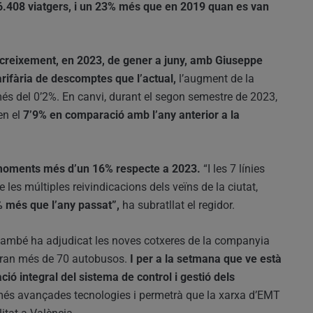
6.408 viatgers, i un 23% més que en 2019 quan es van
creixement, en 2023, de gener a juny, amb Giuseppe
arifària de descomptes que l’actual,
l’augment de la
s del 0’2%. En canvi, durant el segon semestre de 2023,
en el
7’9% en comparació amb l’any anterior a la
 moments més d’un 16% respecte a 2023.
“I les 7 línies
les múltiples reivindicacions dels veïns de la ciutat,
% més que l’any passat”,
ha subratllat el regidor.
també ha adjudicat les noves cotxeres de la companyia
rgaran més de 70 autobusos.
I per a la setmana que ve està
ació integral del sistema de control i gestió dels
és avançades tecnologies i permetrà que la xarxa d’EMT