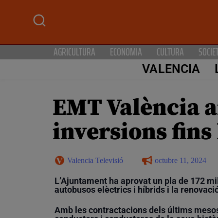
AGRICULTURA
ECONOMIA
CULTURA
SOCIE
VALENCIA
EMT València a
inversions fins
Valencia Televisió
octubre 11, 2024
L’Ajuntament ha aprovat un pla de 172 mi
autobusos elèctrics i híbrids i la renovac
Amb les contractacions dels últims meso