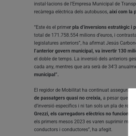
instal·lacions de l’Empresa Municipal de Transp
recàrrega elèctrica dels autobusos,
així com la 
“Este és el prime
r pla d’inversions estratègic i 
total de 171.758.554 milions d’euros, i contras
legislatures anteriors”, ha afirmat Jesús Carbon
l’anterior govern municipal, va invertir 130 mil
el doble de temps. La inversió dels anteriors g
cada any, mentres que ara serà de 34’3 anualm
municipal”.
El regidor de Mobilitat ha continuat assegurat 
de passatgers quasi no creixia,
a pesar que ja e
d’inversió específics i ni tan sols un pla de ren
Grezzi, els carregadors elèctrics no funcionav
els primers mesos 2023 es varen suprimir més de
conductors i conductores”, ha afegit.