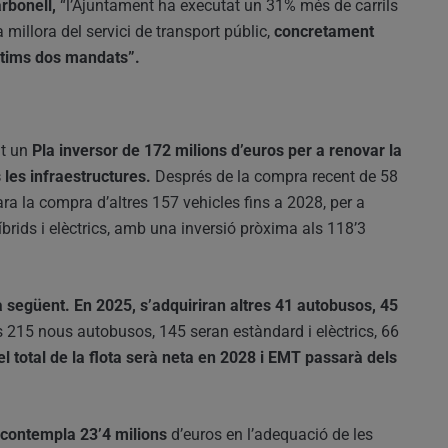
arbonell,
“l’Ajuntament ha executat un 31% més de carrils
 millora del servici de transport públic,
concretament
últims dos mandats”.
nt un
Pla inversor de 172 milions d’euros per a renovar la
 les infraestructures.
Després de la compra recent de 58
ra la compra d’altres 157 vehicles fins a 2028, per a
íbrids i elèctrics, amb una inversió pròxima als 118’3
 següent. En 2025, s’adquiriran altres 41 autobusos, 45
s 215 nous autobusos, 145 seran estàndard i elèctrics, 66
l total de la flota serà neta en 2028 i EMT passarà dels
s contempla 23’4 milions
d’euros en l’adequació de les