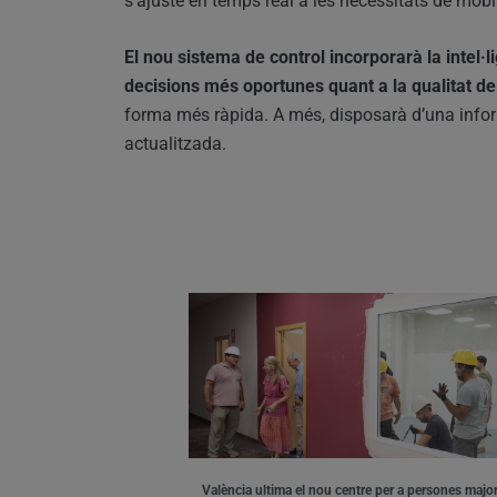
s’ajuste en temps real a les necessitats de mobil
El nou sistema de control incorporarà la intel·li
decisions més oportunes quant a la qualitat del
forma més ràpida. A més, disposarà d’una inform
actualitzada.
València ultima el nou centre per a persones major