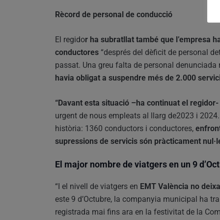
Rècord de personal de conducció
El regido
r ha subratllat també que l’empresa h
conductores
“després del dèficit de personal d
passat. Una greu falta de personal denunciada 
havia obligat a suspendre més de 2.000 servic
“Davant esta situació –ha continuat el regidor
urgent de nous empleats al llarg de2023 i 2024
història: 1360 conductors i conductores,
enfront
supressions de servicis són pràcticament nul·l
El major nombre de viatgers en un 9 d’Oc
“I el nivell de viatgers en
EMT València no deixa
este 9 d’Octubre, la companyia municipal ha tra
registrada mai fins ara en la festivitat de la C