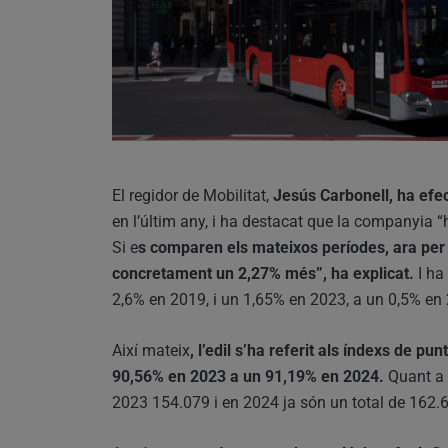
El regidor de Mobilitat,
Jesús Carbonell, ha efect
en l’últim any, i ha destacat que la companyia “h
Si e
s comparen els mateixos períodes, ara per 
concretament un 2,27% més”, ha explicat.
I ha
2,6% en 2019, i un 1,65% en 2023, a un 0,5% en
Així mateix
, l’edil s’ha referit als índexs de punt
90,56% en 2023 a un 91,19% en 2024.
Quant a s
2023 154.079 i en 2024 ja són un total de 162.