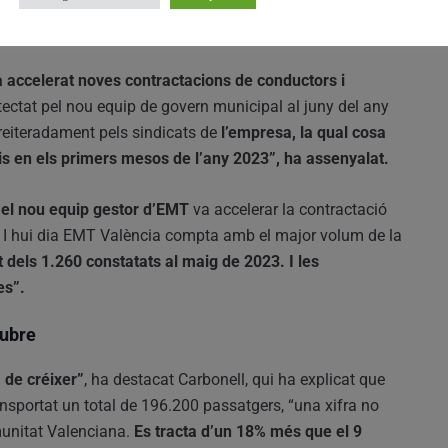
a accelerat noves contractacions de conductors i
etectat pel nou equip de govern municipal al juny del any
reiteradament pels sindicats de
l’empresa, la qual cosa
is en els primers mesos de l’any 2023”, ha assenyalat.
- el nou equip gestor d’EMT
va accelerar la contractació
. I hui dia EMT València compta amb el major volum de la
 dels 1.260 constatats al maig de 2023. I les
es”.
tubre
 de créixer”
, ha destacat Carbonell, qui ha explicat que
nsportat un total de 196.200 passatgers, “una xifra no
omunitat Valenciana.
Es tracta d’un 18% més que el 9