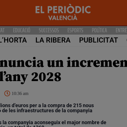
TAT
EDUCACIÓ
SUCCESSOS
ESPORTS
POLÍTICA
ENTRE
L’HORTA
LA RIBERA
PUBLICITAT
nuncia un incremen
 l’any 2028
10:36 am
lions d’euros per a la compra de 215 nous
ió de les infraestructures de la companyia
s la companyia aconseguix el major nombre de