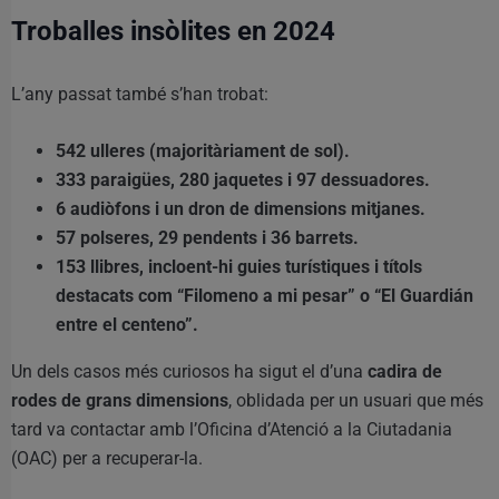
Troballes insòlites en 2024
L’any passat també s’han trobat:
542 ulleres (majoritàriament de sol).
333 paraigües, 280 jaquetes i 97 dessuadores.
6 audiòfons i un dron de dimensions mitjanes.
57 polseres, 29 pendents i 36 barrets.
153 llibres, incloent-hi guies turístiques i títols
destacats com “Filomeno a mi pesar” o “El Guardián
entre el centeno”.
Un dels casos més curiosos ha sigut el d’una
cadira de
rodes de grans dimensions
, oblidada per un usuari que més
tard va contactar amb l’Oficina d’Atenció a la Ciutadania
(OAC) per a recuperar-la.