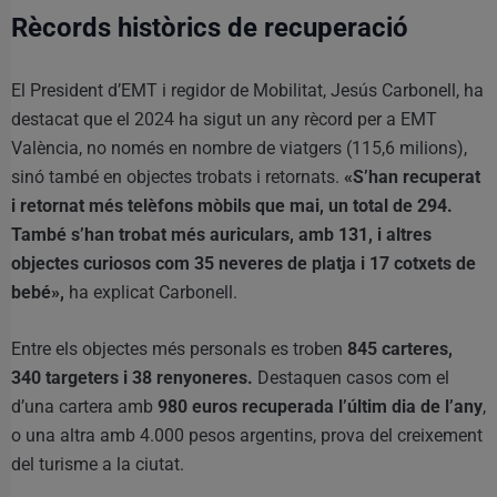
Rècords històrics de recuperació
El President d’EMT i regidor de Mobilitat, Jesús Carbonell, ha
destacat que el 2024 ha sigut un any rècord per a EMT
València, no només en nombre de viatgers (115,6 milions),
sinó també en objectes trobats i retornats.
«S’han recuperat
i retornat més telèfons mòbils que mai, un total de 294.
També s’han trobat més auriculars, amb 131, i altres
objectes curiosos com 35 neveres de platja i 17 cotxets de
bebé»,
ha explicat Carbonell.
Entre els objectes més personals es troben
845 carteres,
340 targeters i 38 renyoneres.
Destaquen casos com el
d’una cartera amb
980 euros recuperada l’últim dia de l’any
,
o una altra amb 4.000 pesos argentins, prova del creixement
del turisme a la ciutat.