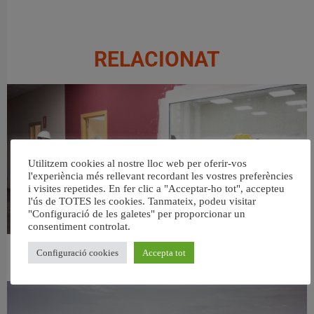
RELACIONAT
Utilitzem cookies al nostre lloc web per oferir-vos
l'experiència més rellevant recordant les vostres preferències
i visites repetides. En fer clic a "Acceptar-ho tot", accepteu
l'ús de TOTES les cookies. Tanmateix, podeu visitar
"Configuració de les galetes" per proporcionar un
consentiment controlat.
Configuració cookies
Accepta tot
València ultima el nou centre per a persones majors del barri de Sant Antoni
6 agost, 2026