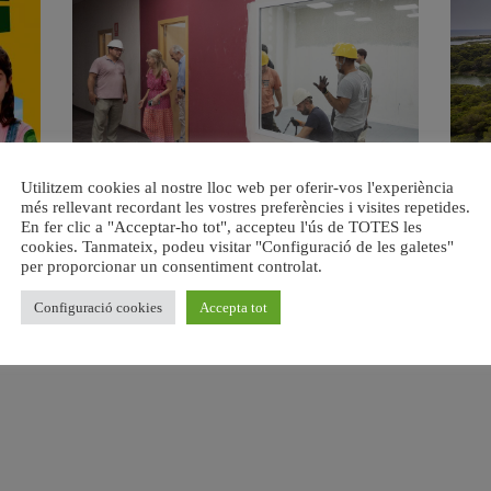
a.
València ultima el nou centre per a persones majors del
Val
Utilitzem cookies al nostre lloc web per oferir-vos l'experiència
barri de Sant Antoni
més rellevant recordant les vostres preferències i visites repetides.
6 agost, 2026
En fer clic a "Acceptar-ho tot", accepteu l'ús de TOTES les
cookies. Tanmateix, podeu visitar "Configuració de les galetes"
per proporcionar un consentiment controlat.
Configuració cookies
Accepta tot