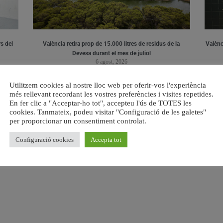
s del
València retira prop de 15.000 litres de residus de la
Valènci
Devesa durant el mes de juliol
6 agost, 2026
Utilitzem cookies al nostre lloc web per oferir-vos l'experiència
més rellevant recordant les vostres preferències i visites repetides.
En fer clic a "Acceptar-ho tot", accepteu l'ús de TOTES les
cookies. Tanmateix, podeu visitar "Configuració de les galetes"
per proporcionar un consentiment controlat.
Configuració cookies
Accepta tot