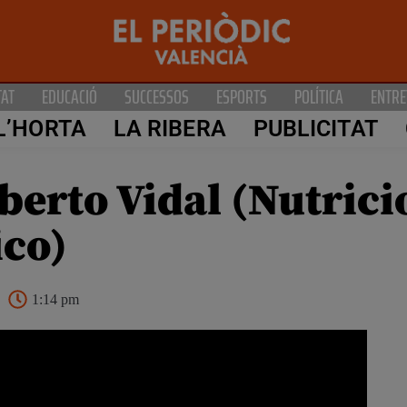
TAT
EDUCACIÓ
SUCCESSOS
ESPORTS
POLÍTICA
ENTRE
L’HORTA
LA RIBERA
PUBLICITAT
berto Vidal (Nutrici
ico)
1:14 pm