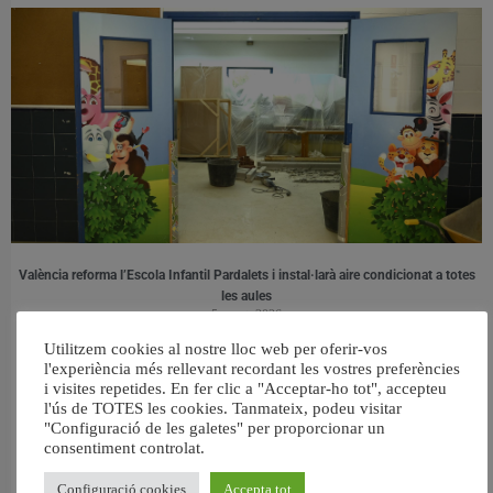
València reforma l’Escola Infantil Pardalets i instal·larà aire condicionat a totes
les aules
5 agost, 2026
Utilitzem cookies al nostre lloc web per oferir-vos
l'experiència més rellevant recordant les vostres preferències
i visites repetides. En fer clic a "Acceptar-ho tot", accepteu
l'ús de TOTES les cookies. Tanmateix, podeu visitar
"Configuració de les galetes" per proporcionar un
consentiment controlat.
Configuració cookies
Accepta tot