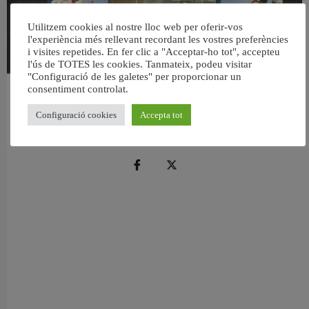
Utilitzem cookies al nostre lloc web per oferir-vos
l'experiència més rellevant recordant les vostres preferències
i visites repetides. En fer clic a "Acceptar-ho tot", accepteu
l'ús de TOTES les cookies. Tanmateix, podeu visitar
"Configuració de les galetes" per proporcionar un
consentiment controlat.
València reforma l’Escola Infantil Pardalets i instal·larà aire condicionat a totes
les aules
Configuració cookies
Accepta tot
5 agost, 2026