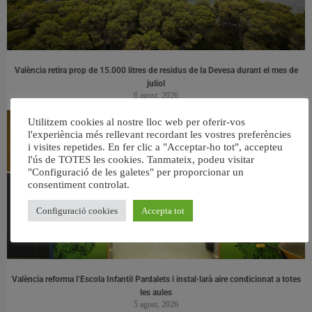
València retira prop de 15.000 litres de residus de la Devesa durant el mes de
juliol
6 agost, 2026
Utilitzem cookies al nostre lloc web per oferir-vos
l'experiència més rellevant recordant les vostres preferències
i visites repetides. En fer clic a "Acceptar-ho tot", accepteu
l'ús de TOTES les cookies. Tanmateix, podeu visitar
"Configuració de les galetes" per proporcionar un
consentiment controlat.
Configuració cookies
Accepta tot
València reforma l’Escola Infantil Pardalets i instal·larà aire condicionat a totes
les aules
5 agost, 2026