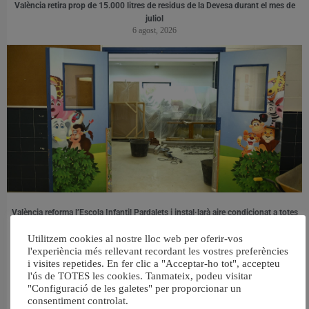
València retira prop de 15.000 litres de residus de la Devesa durant el mes de
juliol
6 agost, 2026
València reforma l’Escola Infantil Pardalets i instal·larà aire condicionat a totes
les aules
5 agost, 2026
Utilitzem cookies al nostre lloc web per oferir-vos
l'experiència més rellevant recordant les vostres preferències
i visites repetides. En fer clic a "Acceptar-ho tot", accepteu
l'ús de TOTES les cookies. Tanmateix, podeu visitar
"Configuració de les galetes" per proporcionar un
consentiment controlat.