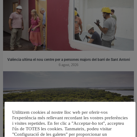
València ultima el nou centre per a persones majors del barri de Sant Antoni
6 agost, 2026
Utilitzem cookies al nostre lloc web per oferir-vos
l'experiència més rellevant recordant les vostres preferències
i visites repetides. En fer clic a "Acceptar-ho tot", accepteu
l'ús de TOTES les cookies. Tanmateix, podeu visitar
"Configuració de les galetes" per proporcionar un