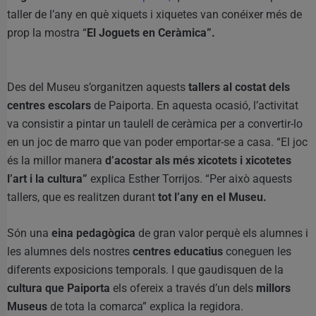
taller de l’any en què xiquets i xiquetes van conéixer més de
prop la mostra “
El Joguets en Ceràmica”.
Des del Museu s’organitzen aquests
tallers al costat dels
centres escolars
de Paiporta. En aquesta ocasió, l’activitat
va consistir a pintar un taulell de ceràmica per a convertir-lo
en un joc de marro que van poder emportar-se a casa. “El joc
és la millor manera
d’acostar als més xicotets i xicotetes
l’art i la cultura”
explica Esther Torrijos. “Per això aquests
tallers, que es realitzen durant
tot l’any en el Museu.
Són una
eina pedagògica
de gran valor perquè els alumnes i
les alumnes dels nostres
centres educatius
coneguen les
diferents exposicions temporals. I que gaudisquen de la
cultura que Paiporta
els ofereix a través d’un dels
millors
Museus
de tota la comarca” explica la regidora.